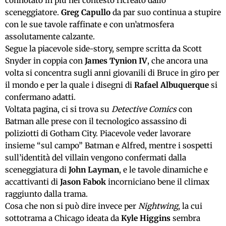
connotato in più nel contesto ricreato dallo
sceneggiatore.
Greg Capullo
da par suo continua a stupire
con le sue tavole raffinate e con un’atmosfera
assolutamente calzante.
Segue la piacevole side-story, sempre scritta da Scott
Snyder in coppia con
James Tynion IV
, che ancora una
volta si concentra sugli anni giovanili di Bruce in giro per
il mondo e per la quale i disegni di
Rafael Albuquerque
si
confermano adatti.
Voltata pagina, ci si trova su
Detective Comics
con
Batman alle prese con il tecnologico assassino di
poliziotti di Gotham City. Piacevole veder lavorare
insieme “sul campo” Batman e Alfred, mentre i sospetti
sull’identità del villain vengono confermati dalla
sceneggiatura di
John Layman
, e le tavole dinamiche e
accattivanti di
Jason Fabok
incorniciano bene il climax
raggiunto dalla trama.
Cosa che non si può dire invece per
Nightwing
, la cui
sottotrama a Chicago ideata da
Kyle Higgins
sembra