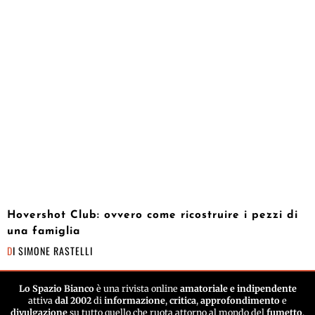
Hovershot Club: ovvero come ricostruire i pezzi di
una famiglia
DI
SIMONE RASTELLI
Lo Spazio Bianco
è una rivista online
amatoriale e indipendente
attiva
dal 2002
di
informazione
,
critica
,
approfondimento
e
divulgazione
su tutto quello che ruota attorno al mondo del
fumetto
.