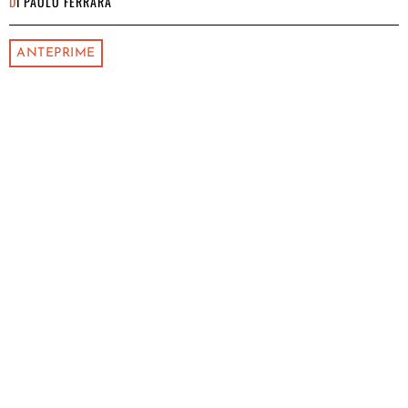
DI
PAOLO FERRARA
ANTEPRIME