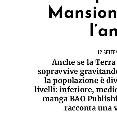
Mansion”
l’a
12 SETTE
Anche se la Terra
sopravvive gravitando
la popolazione è divi
livelli: inferiore, medi
manga BAO Publishin
racconta una v