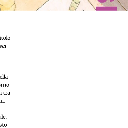
tolo
sei
a
ella
orno
i tra
tri
le,
sto