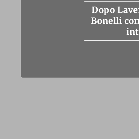
Dopo Laven
Bonelli co
int