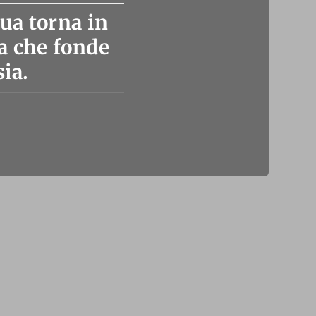
ua torna in
a che fonde
sia.