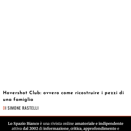
Hovershot Club: ovvero come ricostruire i pezzi di
una famiglia
DI
SIMONE RASTELLI
Lo Spazio Bianco
è una rivista online
amatoriale e indipendente
attiva
dal 2002
di
informazione
,
critica
,
approfondimento
e