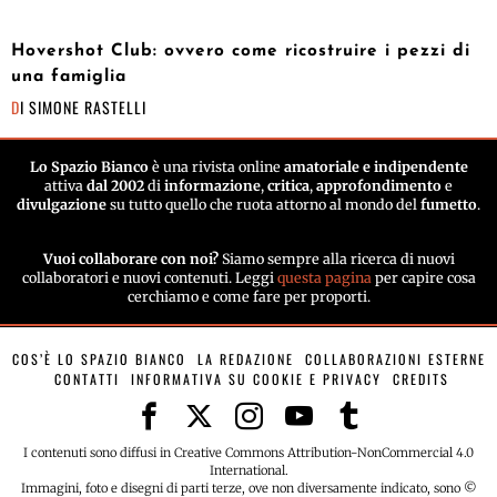
Hovershot Club: ovvero come ricostruire i pezzi di
una famiglia
DI
SIMONE RASTELLI
Lo Spazio Bianco
è una rivista online
amatoriale e indipendente
attiva
dal 2002
di
informazione
,
critica
,
approfondimento
e
divulgazione
su tutto quello che ruota attorno al mondo del
fumetto
.
Vuoi collaborare con noi?
Siamo sempre alla ricerca di nuovi
collaboratori e nuovi contenuti. Leggi
questa pagina
per capire cosa
cerchiamo e come fare per proporti.
COS’È LO SPAZIO BIANCO
LA REDAZIONE
COLLABORAZIONI ESTERNE
CONTATTI
INFORMATIVA SU COOKIE E PRIVACY
CREDITS
I contenuti sono diffusi in Creative Commons Attribution-NonCommercial 4.0
International.
Immagini, foto e disegni di parti terze, ove non diversamente indicato, sono ©