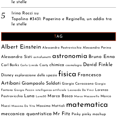
le stelle
Irina Rocci
su
Topolino #3431: Paperino e Reginella, un addio tra
le stelle
TAG
Albert Einstein
Alessandro Pastrovicchio
Alessandro Perina
astronomia
Bruno Enna
Alessandro Sisti
astrofumetti
David Finkle
chimica
Carl Barks
Casty
cosmologia
Carlo Limido
fisica
Francesco
Disney
esplorazione dello spazio
Artibani
Giampaolo Soldati
Giorgio Cavazzano
Giorgio
Lorenzo
Fontana
Giorgio Pezzin
intelligenza artificiale
Leonardo Da Vinci
Luna
Marco Bosco
Pastrovicchio
Marco
Luna50
Marco Mazzarello
matematica
Nucci
Massimo Mattioli
Massimo De Vita
meccanica quantistica
Mr Fitz
Pinky
pinky mashup