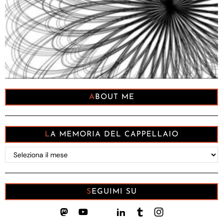
ABOUT ME
LA MEMORIA DEL CAPPELLAIO
La
memoria
del
Cappellaio
SEGUIMI SU