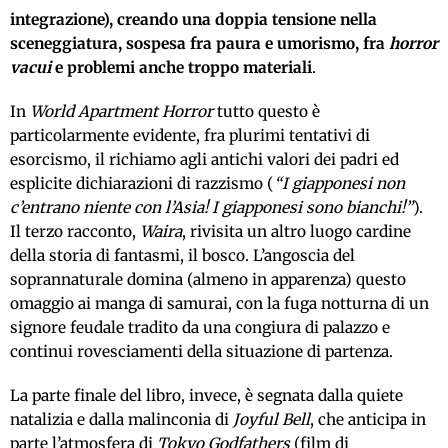
integrazione), creando una doppia tensione nella
sceneggiatura, sospesa fra paura e umorismo, fra
horror
vacui
e problemi anche troppo materiali
.
In
World Apartment Horror
tutto questo è
particolarmente evidente, fra plurimi tentativi di
esorcismo, il richiamo agli antichi valori dei padri ed
esplicite dichiarazioni di razzismo (
“I giapponesi non
c’entrano niente con l’Asia! I giapponesi sono bianchi!”
).
Il terzo racconto,
Waira
, rivisita un altro luogo cardine
della storia di fantasmi, il bosco. L’angoscia del
soprannaturale domina (almeno in apparenza) questo
omaggio ai manga di samurai, con la fuga notturna di un
signore feudale tradito da una congiura di palazzo e
continui rovesciamenti della situazione di partenza.
La parte finale del libro, invece, è segnata dalla quiete
natalizia e dalla malinconia di
Joyful Bell
, che anticipa in
parte l’atmosfera di
Tokyo Godfathers
(film di