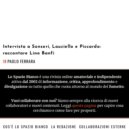
Intervista a Sonseri, Lauciello e Piccardo:
raccontare Lino Banfi
DI
PAOLO FERRARA
Lo Spazio Bianco
è una rivista online
amatoriale e indipendente
attiva
dal 2002
di
informazione
,
critica
,
approfondimento
e
divulgazione
su tutto quello che ruota attorno al mondo del
fumetto
.
Vuoi collaborare con noi?
Siamo sempre alla ricerca di nuovi
collaboratori e nuovi contenuti. Leggi
questa pagina
per capire cosa
cerchiamo e come fare per proporti.
COS’È LO SPAZIO BIANCO
LA REDAZIONE
COLLABORAZIONI ESTERNE