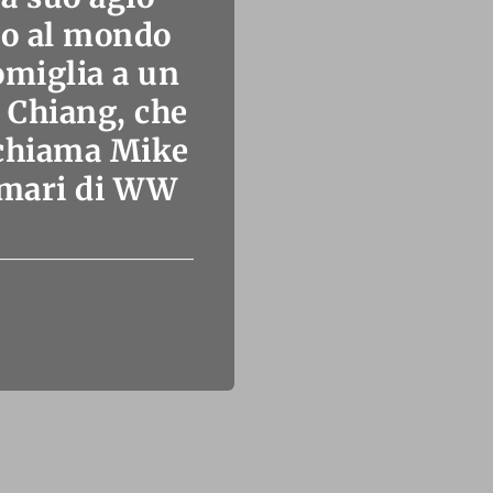
do al mondo
omiglia a un
i Chiang, che
ichiama Mike
imari di WW