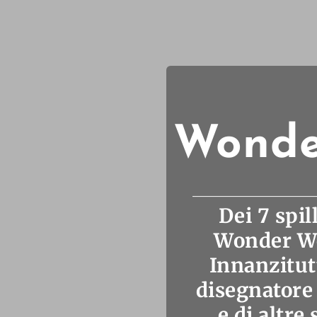
Wonde
Dei 7 spil
Wonder Wo
Innanzitutt
disegnatore 
e di altre