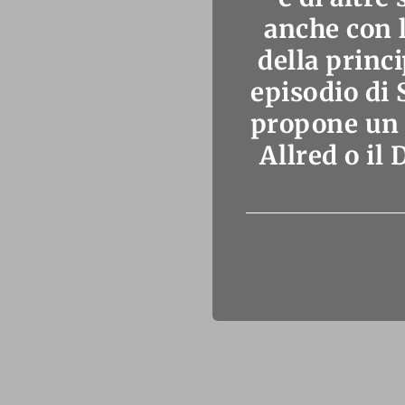
anche con 
della princ
episodio di 
propone un 
Allred o i