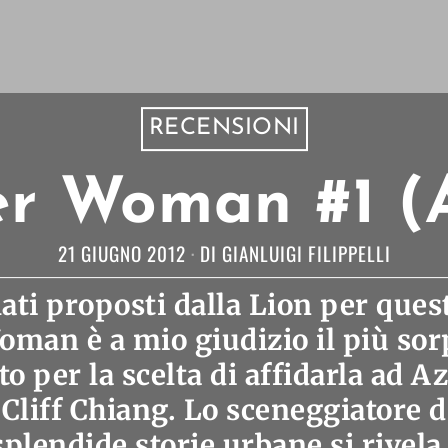
RECENSIONI
r Woman #1 (A
21 GIUGNO 2012
DI
GIANLUIGI FILIPPELLI
lati proposti dalla Lion per que
man è a mio giudizio il più sor
o per la scelta di affidarla ad Az
Cliff Chiang. Lo sceneggiatore d
 splendide storie urbane si rivela