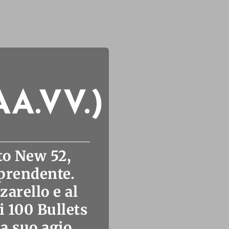
A.VV.)
sto New 52,
prendente.
zarello e al
i 100 Bullets
 a suo agio