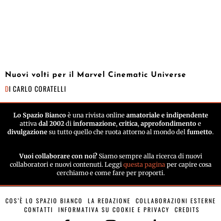
Nuovi volti per il Marvel Cinematic Universe
DI
CARLO CORATELLI
Lo Spazio Bianco
è una rivista online
amatoriale e indipendente
attiva
dal 2002
di
informazione
,
critica
,
approfondimento
e
divulgazione
su tutto quello che ruota attorno al mondo del
fumetto
.
Vuoi collaborare con noi?
Siamo sempre alla ricerca di nuovi
collaboratori e nuovi contenuti. Leggi
questa pagina
per capire cosa
cerchiamo e come fare per proporti.
COS’È LO SPAZIO BIANCO
LA REDAZIONE
COLLABORAZIONI ESTERNE
CONTATTI
INFORMATIVA SU COOKIE E PRIVACY
CREDITS