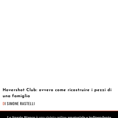
Hovershot Club: ovvero come ricostruire i pezzi di
una famiglia
DI
SIMONE RASTELLI
Lo Spazio Bianco
è una rivista online
amatoriale e indipendente