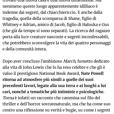
trovato una nuova casa e una nuova dimensione. Ma
nemmeno questo luogo apparentemente idilliaco è
indenne dai segreti, dal chiacchiericcio. E anche dalla
tragedia, quella della scomparsa di Shane, figlio di
Whitney e Adrian, amico di Jacob, figlio di Haluska e Gus
(che già da tempo si sono separati). La ricerca del ragazzo
porta alla luce creature nascoste e segreti inconfessabili,
che potrebbero sconvolgere la vita dei quattro personaggi
e della comunità intera.
Dopo aver concluso l’ambizioso
March
, fumetto dedicato
alla vita di John Lewis che lo ha reso celebre e che gli è
valso il prestigioso National Book Award,
Nate Powell
ritorna ad atmosfere più simili a quelle dei suoi
precedenti lavori, legate alla sua terra e ai luoghi a lui
cari, nonché a tematiche più intimiste e psicologiche.
Torna
è infatti un racconto che cammina sul filo del
thriller e dell’horror sovrannaturale, ma che ha come suo
centro una riflessione su verità e bugie, su come i segreti