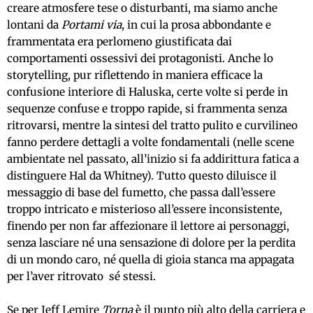
creare atmosfere tese o disturbanti, ma siamo anche
lontani da
Portami via
, in cui la prosa abbondante e
frammentata era perlomeno giustificata dai
comportamenti ossessivi dei protagonisti. Anche lo
storytelling, pur riflettendo in maniera efficace la
confusione interiore di Haluska, certe volte si perde in
sequenze confuse e troppo rapide, si frammenta senza
ritrovarsi, mentre la sintesi del tratto pulito e curvilineo
fanno perdere dettagli a volte fondamentali (nelle scene
ambientate nel passato, all’inizio si fa addirittura fatica a
distinguere Hal da Whitney). Tutto questo diluisce il
messaggio di base del fumetto, che passa dall’essere
troppo intricato e misterioso all’essere inconsistente,
finendo per non far affezionare il lettore ai personaggi,
senza lasciare né una sensazione di dolore per la perdita
di un mondo caro, né quella di gioia stanca ma appagata
per l’aver ritrovato sé stessi.
Se per Jeff Lemire
Torna
è il punto più alto della carriera e