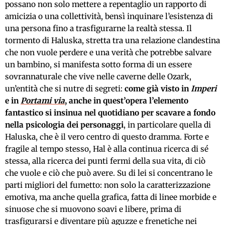
possano non solo mettere a repentaglio un rapporto di
amicizia o una collettività, bensì inquinare l’esistenza di
una persona fino a trasfigurarne la realtà stessa. Il
tormento di Haluska, stretta tra una relazione clandestina
che non vuole perdere e una verità che potrebbe salvare
un bambino, si manifesta sotto forma di un essere
sovrannaturale che vive nelle caverne delle Ozark,
un’entità che si nutre di segreti:
come già visto in
Imperi
e in
Portami via
, anche in quest’opera l’elemento
fantastico si insinua nel quotidiano per scavare a fondo
nella psicologia dei personaggi
, in particolare quella di
Haluska, che è il vero centro di questo dramma. Forte e
fragile al tempo stesso, Hal è alla continua ricerca di sé
stessa, alla ricerca dei punti fermi della sua vita, di ciò
che vuole e ciò che può avere. Su di lei si concentrano le
parti migliori del fumetto: non solo la caratterizzazione
emotiva, ma anche quella grafica, fatta di linee morbide e
sinuose che si muovono soavi e libere, prima di
trasfigurarsi e diventare più aguzze e frenetiche nei