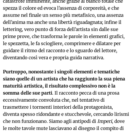
catastrofe imminente, anche grazie al bianco totale che
spezza il colore ed evoca l’assenza di corporeità, e che
assume nel finale un senso più metafisico, una assenza
dell’anima ma anche una libertà riguadagnata; infine il
lettering, vero punto di forza dell’artista sin dalle sue
prime prove, che trasforma le parole in elementi grafici,
le spezzetta, le fa sciogliere, comprimere e dilatare per
guidare il ritmo del racconto e lo sguardo del lettore,
diventando così vera e propria guida narrativa.
Purtroppo, nonostante i singoli elementi e tematiche
siano quelle di un artista che ha raggiunto la sua piena
maturità artistica, il risultato complessivo non è la
somma delle sue parti
. Il racconto pecca di una prosa
eccessivamente convoluta che, nel tentativo di
trasmettere i tormenti interiori della protagonista,
diventa spesso ridondante e stucchevole, cercando lirismi
che non funzionano. Siamo agli antipodi di
Imperi
, dove
le molte tavole mute lasciavano al disegno il compito di