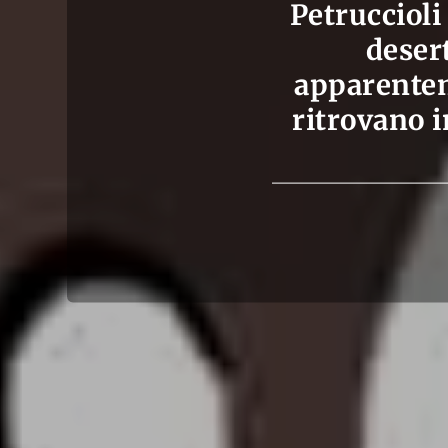
Petruccioli 
desert
apparentem
ritrovano i