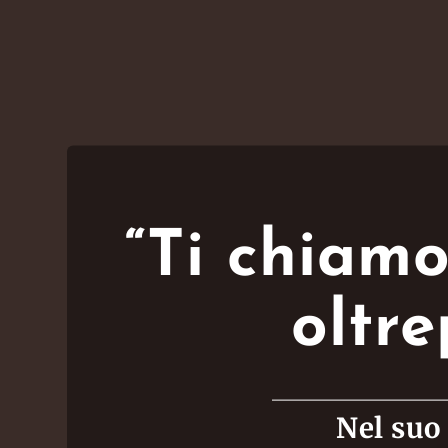
“Ti chiamo
oltr
Nel suo