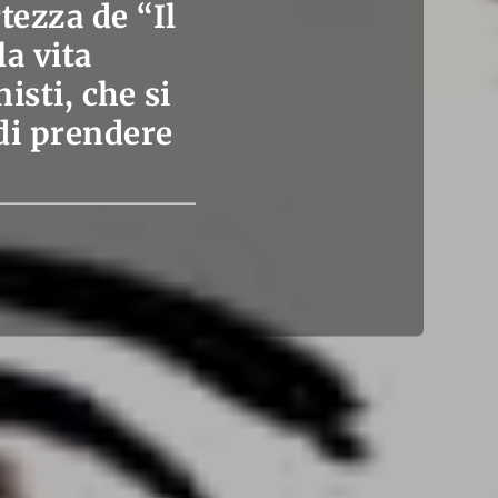
rtezza de “Il
la vita
sti, che si
 di prendere