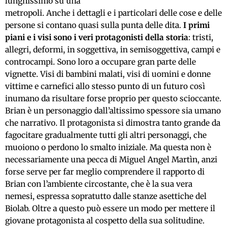
lunghissimo su una
metropoli. Anche i dettagli e i particolari delle cose e delle
persone si contano quasi sulla punta delle dita.
I primi
piani e i visi sono i veri protagonisti della storia
: tristi,
allegri, deformi, in soggettiva, in semisoggettiva, campi e
controcampi. Sono loro a occupare gran parte delle
vignette. Visi di bambini malati, visi di uomini e donne
vittime e carnefici allo stesso punto di un futuro così
inumano da risultare forse proprio per questo scioccante.
Brian è un personaggio dall’altissimo spessore sia umano
che narrativo. Il protagonista si dimostra tanto grande da
fagocitare gradualmente tutti gli altri personaggi, che
muoiono o perdono lo smalto iniziale. Ma questa non è
necessariamente una pecca di Miguel Angel Martìn, anzi
forse serve per far meglio comprendere il rapporto di
Brian con l’ambiente circostante, che è la sua vera
nemesi, espressa sopratutto dalle stanze asettiche del
Biolab. Oltre a questo può essere un modo per mettere il
giovane protagonista al cospetto della sua solitudine.