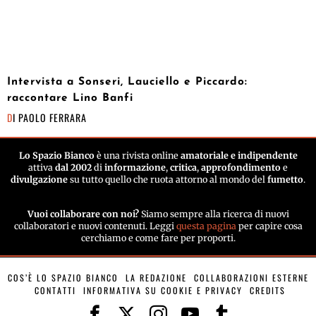
Intervista a Sonseri, Lauciello e Piccardo:
raccontare Lino Banfi
DI
PAOLO FERRARA
Lo Spazio Bianco
è una rivista online
amatoriale e indipendente
attiva
dal 2002
di
informazione
,
critica
,
approfondimento
e
divulgazione
su tutto quello che ruota attorno al mondo del
fumetto
.
Vuoi collaborare con noi?
Siamo sempre alla ricerca di nuovi
collaboratori e nuovi contenuti. Leggi
questa pagina
per capire cosa
cerchiamo e come fare per proporti.
COS’È LO SPAZIO BIANCO
LA REDAZIONE
COLLABORAZIONI ESTERNE
CONTATTI
INFORMATIVA SU COOKIE E PRIVACY
CREDITS