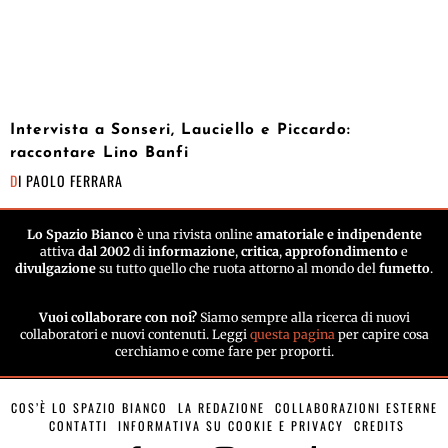
Intervista a Sonseri, Lauciello e Piccardo:
raccontare Lino Banfi
DI
PAOLO FERRARA
Lo Spazio Bianco
è una rivista online
amatoriale e indipendente
attiva
dal 2002
di
informazione
,
critica
,
approfondimento
e
divulgazione
su tutto quello che ruota attorno al mondo del
fumetto
.
Vuoi collaborare con noi?
Siamo sempre alla ricerca di nuovi
collaboratori e nuovi contenuti. Leggi
questa pagina
per capire cosa
cerchiamo e come fare per proporti.
COS’È LO SPAZIO BIANCO
LA REDAZIONE
COLLABORAZIONI ESTERNE
CONTATTI
INFORMATIVA SU COOKIE E PRIVACY
CREDITS