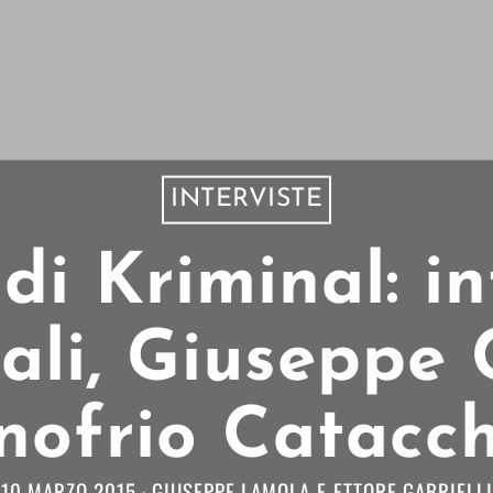
INTERVISTE
 di Kriminal: i
ali, Giuseppe 
nofrio Catacch
10 MARZO 2015
GIUSEPPE LAMOLA
E
ETTORE GABRIELLI