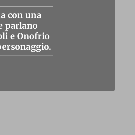
na con una
e parlano
i e Onofrio
 personaggio.