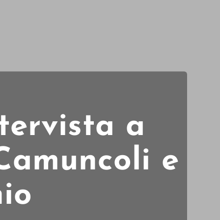
ntervista a
Camuncoli e
io