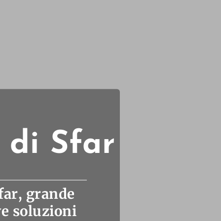
e di Sfar
far
, grande
ve soluzioni