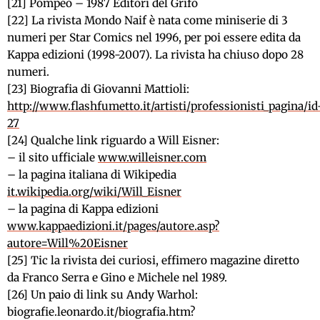
[21] Pompeo – 1987 Editori del Grifo
[22] La rivista Mondo Naif è nata come miniserie di 3
numeri per Star Comics nel 1996, per poi essere edita da
Kappa edizioni (1998-2007). La rivista ha chiuso dopo 28
numeri.
[23] Biografia di Giovanni Mattioli:
http://www.flashfumetto.it/artisti/professionisti_pagina/id
27
[24] Qualche link riguardo a Will Eisner:
– il sito ufficiale
www.willeisner.com
– la pagina italiana di Wikipedia
it.wikipedia.org/wiki/Will_Eisner
– la pagina di Kappa edizioni
www.kappaedizioni.it/pages/autore.asp?
autore=Will%20Eisner
[25] Tic la rivista dei curiosi, effimero magazine diretto
da Franco Serra e Gino e Michele nel 1989.
[26] Un paio di link su Andy Warhol:
biografie.leonardo.it/biografia.htm?