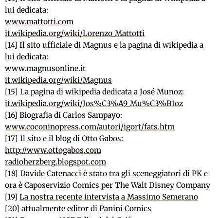
lui dedicata:
www.mattotti.com
it.wikipedia.org/wiki/Lorenzo_Mattotti
[14] Il sito ufficiale di Magnus e la pagina di wikipedia a
lui dedicata:
www.magnusonline.it
it.wikipedia.org/wiki/Magnus
[15] La pagina di wikipedia dedicata a José Munoz:
it.wikipedia.org/wiki/Jos%C3%A9_Mu%C3%B1oz
[16] Biografia di Carlos Sampayo:
www.coconinopress.com/autori/igort/fats.htm
[17] Il sito e il blog di Otto Gabos:
http://www.ottogabos.com
radioherzberg.blogspot.com
[18] Davide Catenacci è stato tra gli sceneggiatori di PK e
ora è Caposervizio Comics per The Walt Disney Company
[19]
La nostra recente intervista a Massimo Semerano
[20] attualmente editor di Panini Comics