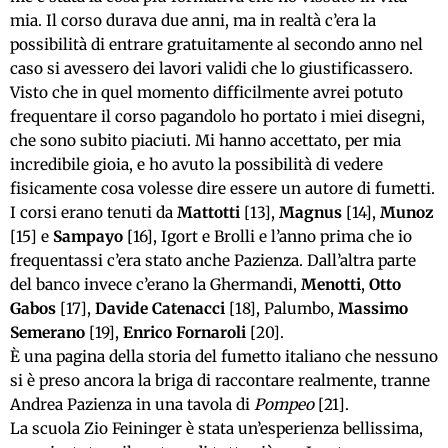
mia. Il corso durava due anni, ma in realtà c’era la
possibilità di entrare gratuitamente al secondo anno nel
caso si avessero dei lavori validi che lo giustificassero.
Visto che in quel momento difficilmente avrei potuto
frequentare il corso pagandolo ho portato i miei disegni,
che sono subito piaciuti. Mi hanno accettato, per mia
incredibile gioia, e ho avuto la possibilità di vedere
fisicamente cosa volesse dire essere un autore di fumetti.
I corsi erano tenuti da
Mattotti
[13],
Magnus
[14],
Munoz
[15] e
Sampayo
[16], Igort e Brolli e l’anno prima che io
frequentassi c’era stato anche Pazienza. Dall’altra parte
del banco invece c’erano la Ghermandi,
Menotti
,
Otto
Gabos
[17],
Davide Catenacci
[18], Palumbo,
Massimo
Semerano
[19],
Enrico Fornaroli
[20].
È una pagina della storia del fumetto italiano che nessuno
si è preso ancora la briga di raccontare realmente, tranne
Andrea Pazienza in una tavola di
Pompeo
[21].
La scuola Zio Feininger è stata un’esperienza bellissima,