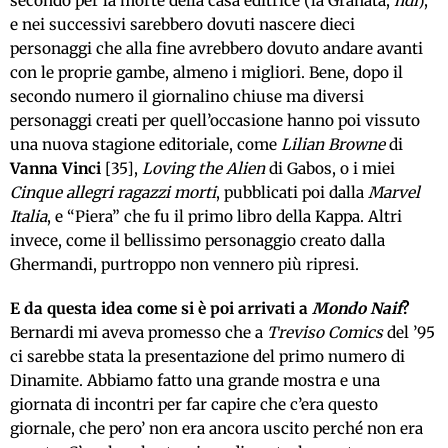
secondo per la morte della casa editrice (la Granata,
ndi
),
e nei successivi sarebbero dovuti nascere dieci
personaggi che alla fine avrebbero dovuto andare avanti
con le proprie gambe, almeno i migliori. Bene, dopo il
secondo numero il giornalino chiuse ma diversi
personaggi creati per quell’occasione hanno poi vissuto
una nuova stagione editoriale, come
Lilian Browne
di
Vanna Vinci
[35],
Loving the Alien
di Gabos, o i miei
Cinque allegri ragazzi morti
, pubblicati poi dalla
Marvel
Italia
, e “Piera” che fu il primo libro della Kappa. Altri
invece, come il bellissimo personaggio creato dalla
Ghermandi, purtroppo non vennero più ripresi.
E da questa idea come si è poi arrivati a
Mondo Naif
?
Bernardi mi aveva promesso che a
Treviso Comics
del ’95
ci sarebbe stata la presentazione del primo numero di
Dinamite. Abbiamo fatto una grande mostra e una
giornata di incontri per far capire che c’era questo
giornale, che pero’ non era ancora uscito perché non era