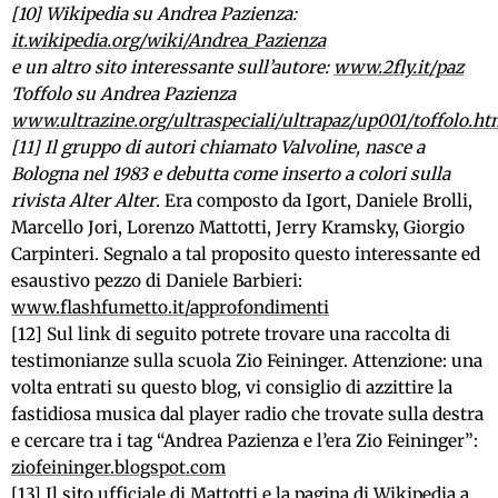
[10] Wikipedia su Andrea Pazienza:
it.wikipedia.org/wiki/Andrea_Pazienza
e un altro sito interessante sull’autore:
www.2fly.it/paz
Toffolo su Andrea Pazienza
www.ultrazine.org/ultraspeciali/ultrapaz/up001/toffolo.h
[11] Il gruppo di autori chiamato Valvoline, nasce a
Bologna nel 1983 e debutta come inserto a colori sulla
rivista
Alter Alter
. Era composto da Igort, Daniele Brolli,
Marcello Jori, Lorenzo Mattotti, Jerry Kramsky, Giorgio
Carpinteri. Segnalo a tal proposito questo interessante ed
esaustivo pezzo di Daniele Barbieri:
www.flashfumetto.it/approfondimenti
[12] Sul link di seguito potrete trovare una raccolta di
testimonianze sulla scuola Zio Feininger. Attenzione: una
volta entrati su questo blog, vi consiglio di azzittire la
fastidiosa musica dal player radio che trovate sulla destra
e cercare tra i tag “Andrea Pazienza e l’era Zio Feininger”:
ziofeininger.blogspot.com
[13] Il sito ufficiale di Mattotti e la pagina di Wikipedia a