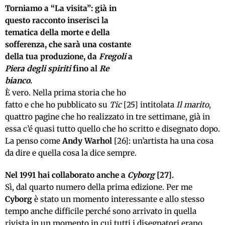
Torniamo a “La visita”: già in
questo racconto inserisci la
tematica della morte e della
sofferenza, che sarà una costante
della tua produzione, da
Fregoli
a
Piera degli spiriti
fino al
Re
bianco
.
È vero. Nella prima storia che ho
fatto e che ho pubblicato su
Tic
[25] intitolata
Il marito
,
quattro pagine che ho realizzato in tre settimane, già in
essa c’é quasi tutto quello che ho scritto e disegnato dopo.
La penso come
Andy Warhol
[26]: un’artista ha una cosa
da dire e quella cosa la dice sempre.
Nel 1991 hai collaborato anche a
Cyborg
[27].
Sì, dal quarto numero della prima edizione. Per me
Cyborg
è stato un momento interessante e allo stesso
tempo anche difficile perché sono arrivato in quella
rivista in un momento in cui tutti i disegnatori erano