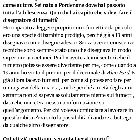
come autore. Sei nato a Pordenone dove hai passato
tutta l’adolescenza. Quando hai capito che volevi fare il
disegnatore di fumetti?
Ho imparato a leggere proprio con i fumetti e da piccolo
ero una specie di bambino prodigio, perché già a 13 anni
disegnavo come disegno adesso. Senza avere conoscenze
tecniche sono sempre stato uno che disegnava in modo
superiore ai coetanei. Poi ho avuto alcuni sentori che il
fumetto potesse essere divertente per me, come quando a
13 anni ho vinto il premio per il decennale di
Alan Ford
. E
già allora facevo fumetti, per come si potessero fare per
un ragazzo della mia età, anche perché a metà degli anni
settanta non si sapeva assolutamente niente sui fumetti,
dato che non c’era nessuna informazione su
quell’argomento. Per chi voleva cominciare a lavorare in
quest’ambito c’era solo la possibilità di andare a bottega
da qualche altro disegnatore.
Quindi già negli anni settanta facevi fumetti?