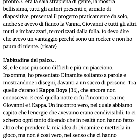
pronto. C’era la sala strapiena di gente, la mostra
bellissima, tutti gli autori presenti e, armato di
diapositive, presentai il progetto praticamente da solo,
anche se avevo di fianco la Vanna, Giovanni e tutti gli altri
muti e imbarazzati, terrorizzati dalla folla. Io devo dire
che avevo un vantaggio perché sono un rocker e non ho
paura di niente. (risate)
L’abitudine del palco…
Sì, e le cose più sono difficili e più mi piacciono.
Insomma, ho presentato Dinamite soltanto a parole e
mostrandone i disegni, davanti a un sacco di persone. Tra
quelle c’erano i
Kappa Boys
[36], che ancora non
conoscevo. E così quella notte ci fu l’incontro tra me,
Giovanni e i Kappa. Un incontro vero, nel quale abbiamo
capito che l’energie che avevamo erano condivisibili. Io ci
scherzo ogni tanto dicendo che in realtà non hanno fatto
altro che prendere la mia idea di Dinamite e metterla in
gioco, ma non è così vero, nel senso che ci hanno