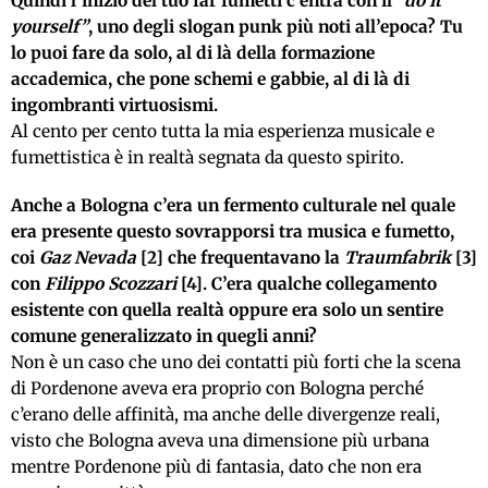
Quindi l’inizio del tuo far fumetti c’entra con il
“do it
yourself”
, uno degli slogan punk più noti all’epoca? Tu
lo puoi fare da solo, al di là della formazione
accademica, che pone schemi e gabbie, al di là di
ingombranti virtuosismi.
Al cento per cento tutta la mia esperienza musicale e
fumettistica è in realtà segnata da questo spirito.
Anche a Bologna c’era un fermento culturale nel quale
era presente questo sovrapporsi tra musica e fumetto,
coi
Gaz Nevada
[2] che frequentavano la
Traumfabrik
[3]
con
Filippo Scozzari
[4]. C’era qualche collegamento
esistente con quella realtà oppure era solo un sentire
comune generalizzato in quegli anni?
Non è un caso che uno dei contatti più forti che la scena
di Pordenone aveva era proprio con Bologna perché
c’erano delle affinità, ma anche delle divergenze reali,
visto che Bologna aveva una dimensione più urbana
mentre Pordenone più di fantasia, dato che non era