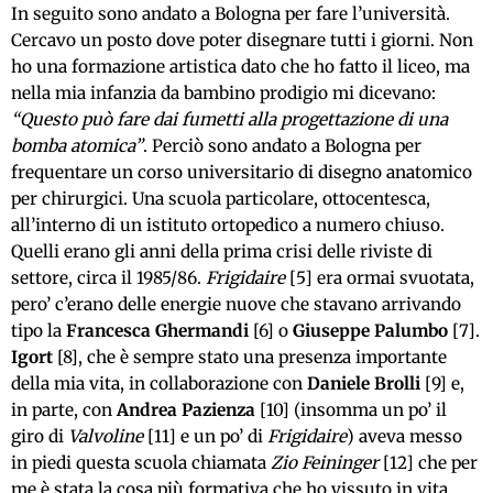
In seguito sono andato a Bologna per fare l’università.
Cercavo un posto dove poter disegnare tutti i giorni. Non
ho una formazione artistica dato che ho fatto il liceo, ma
nella mia infanzia da bambino prodigio mi dicevano:
“Questo può fare dai fumetti alla progettazione di una
bomba atomica”
. Perciò sono andato a Bologna per
frequentare un corso universitario di disegno anatomico
per chirurgici. Una scuola particolare, ottocentesca,
all’interno di un istituto ortopedico a numero chiuso.
Quelli erano gli anni della prima crisi delle riviste di
settore, circa il 1985/86.
Frigidaire
[5] era ormai svuotata,
pero’ c’erano delle energie nuove che stavano arrivando
tipo la
Francesca Ghermandi
[6] o
Giuseppe Palumbo
[7].
Igort
[8], che è sempre stato una presenza importante
della mia vita, in collaborazione con
Daniele Brolli
[9] e,
in parte, con
Andrea Pazienza
[10] (insomma un po’ il
giro di
Valvoline
[11] e un po’ di
Frigidaire
) aveva messo
in piedi questa scuola chiamata
Zio Feininger
[12] che per
me è stata la cosa più formativa che ho vissuto in vita