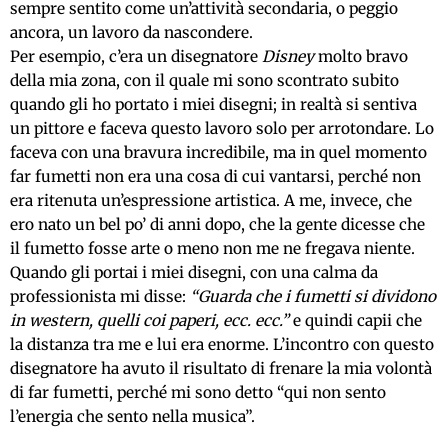
sempre sentito come un’attività secondaria, o peggio
ancora, un lavoro da nascondere.
Per esempio, c’era un disegnatore
Disney
molto bravo
della mia zona, con il quale mi sono scontrato subito
quando gli ho portato i miei disegni; in realtà si sentiva
un pittore e faceva questo lavoro solo per arrotondare. Lo
faceva con una bravura incredibile, ma in quel momento
far fumetti non era una cosa di cui vantarsi, perché non
era ritenuta un’espressione artistica. A me, invece, che
ero nato un bel po’ di anni dopo, che la gente dicesse che
il fumetto fosse arte o meno non me ne fregava niente.
Quando gli portai i miei disegni, con una calma da
professionista mi disse:
“Guarda che i fumetti si dividono
in western, quelli coi paperi, ecc. ecc.”
e quindi capii che
la distanza tra me e lui era enorme. L’incontro con questo
disegnatore ha avuto il risultato di frenare la mia volontà
di far fumetti, perché mi sono detto “qui non sento
l’energia che sento nella musica”.