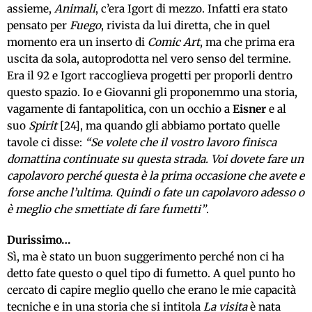
assieme,
Animali
, c’era Igort di mezzo. Infatti era stato
pensato per
Fuego
, rivista da lui diretta, che in quel
momento era un inserto di
Comic Art
, ma che prima era
uscita da sola, autoprodotta nel vero senso del termine.
Era il 92 e Igort raccoglieva progetti per proporli dentro
questo spazio. Io e Giovanni gli proponemmo una storia,
vagamente di fantapolitica, con un occhio a
Eisner
e al
suo
Spirit
[24], ma quando gli abbiamo portato quelle
tavole ci disse:
“Se volete che il vostro lavoro finisca
domattina continuate su questa strada. Voi dovete fare un
capolavoro perché questa è la prima occasione che avete e
forse anche l’ultima. Quindi o fate un capolavoro adesso o
è meglio che smettiate di fare fumetti”
.
Durissimo…
Sì, ma è stato un buon suggerimento perché non ci ha
detto fate questo o quel tipo di fumetto. A quel punto ho
cercato di capire meglio quello che erano le mie capacità
tecniche e in una storia che si intitola
La visita
è nata