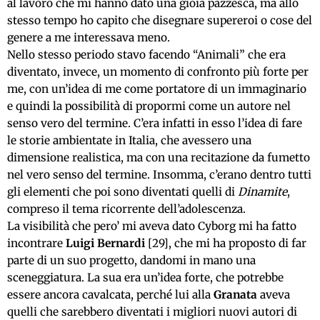
al lavoro che mi hanno dato una gioia pazzesca, ma allo
stesso tempo ho capito che disegnare supereroi o cose del
genere a me interessava meno.
Nello stesso periodo stavo facendo “Animali” che era
diventato, invece, un momento di confronto più forte per
me, con un’idea di me come portatore di un immaginario
e quindi la possibilità di propormi come un autore nel
senso vero del termine. C’era infatti in esso l’idea di fare
le storie ambientate in Italia, che avessero una
dimensione realistica, ma con una recitazione da fumetto
nel vero senso del termine. Insomma, c’erano dentro tutti
gli elementi che poi sono diventati quelli di
Dinamite
,
compreso il tema ricorrente dell’adolescenza.
La visibilità che pero’ mi aveva dato Cyborg mi ha fatto
incontrare
Luigi Bernardi
[29], che mi ha proposto di far
parte di un suo progetto, dandomi in mano una
sceneggiatura. La sua era un’idea forte, che potrebbe
essere ancora cavalcata, perché lui alla
Granata
aveva
quelli che sarebbero diventati i migliori nuovi autori di