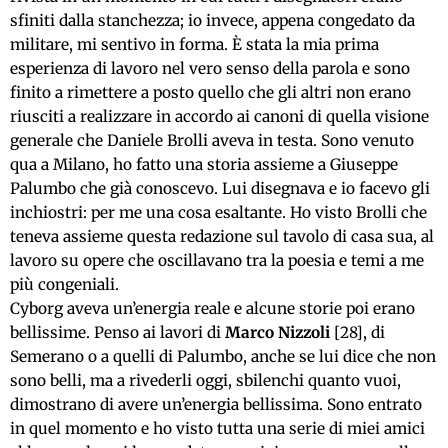
sfiniti dalla stanchezza; io invece, appena congedato da
militare, mi sentivo in forma. È stata la mia prima
esperienza di lavoro nel vero senso della parola e sono
finito a rimettere a posto quello che gli altri non erano
riusciti a realizzare in accordo ai canoni di quella visione
generale che Daniele Brolli aveva in testa. Sono venuto
qua a Milano, ho fatto una storia assieme a Giuseppe
Palumbo che già conoscevo. Lui disegnava e io facevo gli
inchiostri: per me una cosa esaltante. Ho visto Brolli che
teneva assieme questa redazione sul tavolo di casa sua, al
lavoro su opere che oscillavano tra la poesia e temi a me
più congeniali.
Cyborg aveva un’energia reale e alcune storie poi erano
bellissime. Penso ai lavori di
Marco Nizzoli
[28], di
Semerano o a quelli di Palumbo, anche se lui dice che non
sono belli, ma a rivederli oggi, sbilenchi quanto vuoi,
dimostrano di avere un’energia bellissima. Sono entrato
in quel momento e ho visto tutta una serie di miei amici