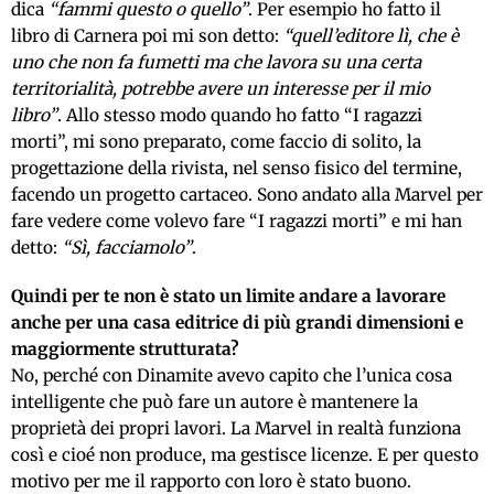
dica
“fammi questo o quello”
. Per esempio ho fatto il
libro di Carnera poi mi son detto:
“quell’editore lì, che è
uno che non fa fumetti ma che lavora su una certa
territorialità, potrebbe avere un interesse per il mio
libro”
. Allo stesso modo quando ho fatto “I ragazzi
morti”, mi sono preparato, come faccio di solito, la
progettazione della rivista, nel senso fisico del termine,
facendo un progetto cartaceo. Sono andato alla Marvel per
fare vedere come volevo fare “I ragazzi morti” e mi han
detto:
“Sì, facciamolo”
.
Quindi per te non è stato un limite andare a lavorare
anche per una casa editrice di più grandi dimensioni e
maggiormente strutturata?
No, perché con Dinamite avevo capito che l’unica cosa
intelligente che può fare un autore è mantenere la
proprietà dei propri lavori. La Marvel in realtà funziona
così e cioé non produce, ma gestisce licenze. E per questo
motivo per me il rapporto con loro è stato buono.