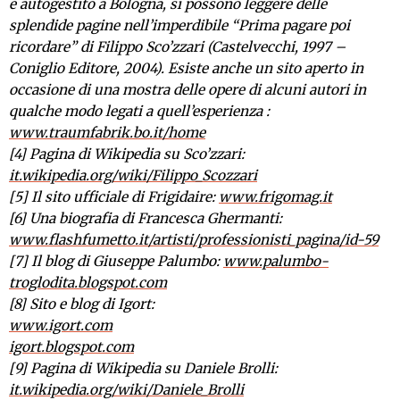
e autogestito a Bologna, si possono leggere delle
splendide pagine nell’imperdibile “Prima pagare poi
ricordare” di Filippo Sco’zzari (Castelvecchi, 1997 –
Coniglio Editore, 2004). Esiste anche un sito aperto in
occasione di una mostra delle opere di alcuni autori in
qualche modo legati a quell’esperienza :
www.traumfabrik.bo.it/home
[4] Pagina di Wikipedia su Sco’zzari:
it.wikipedia.org/wiki/Filippo_Scozzari
[5] Il sito ufficiale di Frigidaire:
www.frigomag.it
[6] Una biografia di Francesca Ghermanti:
www.flashfumetto.it/artisti/professionisti_pagina/id-59
[7] Il blog di Giuseppe Palumbo:
www.palumbo-
troglodita.blogspot.com
[8] Sito e blog di Igort:
www.igort.com
igort.blogspot.com
[9] Pagina di Wikipedia su Daniele Brolli:
it.wikipedia.org/wiki/Daniele_Brolli