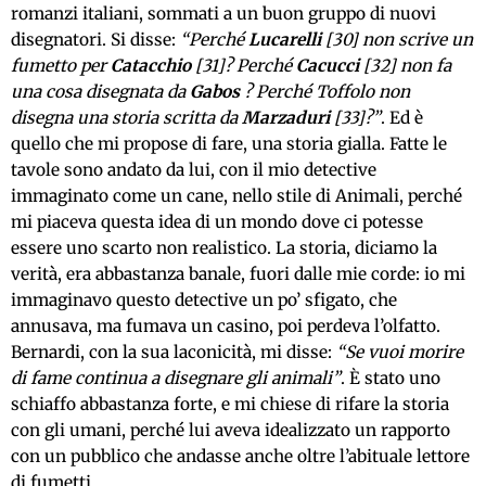
romanzi italiani, sommati a un buon gruppo di nuovi
disegnatori. Si disse:
“Perché
Lucarelli
[30] non scrive un
fumetto per
Catacchio
[31]? Perché
Cacucci
[32] non fa
una cosa disegnata da
Gabos
? Perché Toffolo non
disegna una storia scritta da
Marzaduri
[33]?”
. Ed è
quello che mi propose di fare, una storia gialla. Fatte le
tavole sono andato da lui, con il mio detective
immaginato come un cane, nello stile di Animali, perché
mi piaceva questa idea di un mondo dove ci potesse
essere uno scarto non realistico. La storia, diciamo la
verità, era abbastanza banale, fuori dalle mie corde: io mi
immaginavo questo detective un po’ sfigato, che
annusava, ma fumava un casino, poi perdeva l’olfatto.
Bernardi, con la sua laconicità, mi disse:
“Se vuoi morire
di fame continua a disegnare gli animali”
. È stato uno
schiaffo abbastanza forte, e mi chiese di rifare la storia
con gli umani, perché lui aveva idealizzato un rapporto
con un pubblico che andasse anche oltre l’abituale lettore
di fumetti.