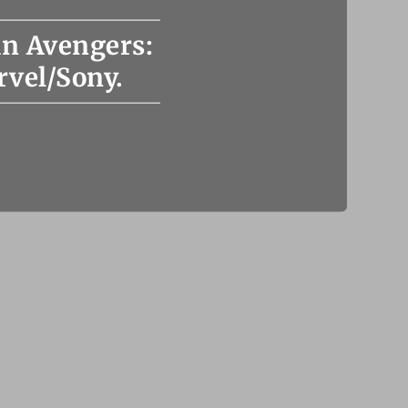
 in Avengers:
rvel/Sony.