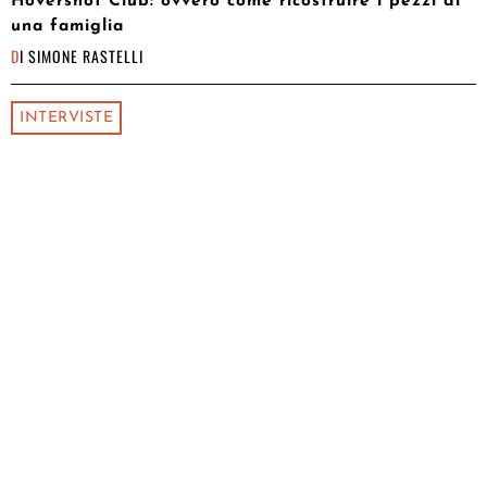
Hovershot Club: ovvero come ricostruire i pezzi di
una famiglia
DI
SIMONE RASTELLI
INTERVISTE