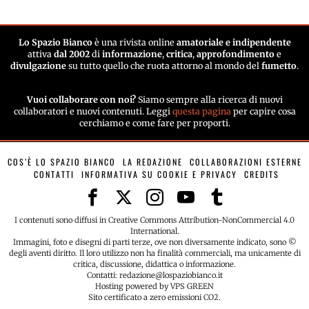
Lo Spazio Bianco
è una rivista online
amatoriale e indipendente
attiva
dal 2002
di
informazione
,
critica
,
approfondimento
e
divulgazione
su tutto quello che ruota attorno al mondo del
fumetto
.
Vuoi collaborare con noi?
Siamo sempre alla ricerca di nuovi
collaboratori e nuovi contenuti. Leggi
questa pagina
per capire cosa
cerchiamo e come fare per proporti.
COS’È LO SPAZIO BIANCO
LA REDAZIONE
COLLABORAZIONI ESTERNE
CONTATTI
INFORMATIVA SU COOKIE E PRIVACY
CREDITS
I contenuti sono diffusi in Creative Commons Attribution-NonCommercial 4.0
International.
Immagini, foto e disegni di parti terze, ove non diversamente indicato, sono ©
degli aventi diritto. Il loro utilizzo non ha finalità commerciali, ma unicamente di
critica, discussione, didattica o informazione.
Contatti: redazione@lospaziobianco.it
Hosting powered by VPS GREEN
Sito certificato a zero emissioni CO2.