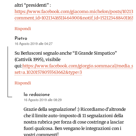
detto:
altri “presidenti” :
https://www.facebook.com/giacomo.michelon/posts/102134
comment_id=10213416511464900&notif_id=1521234884011637
Rispondi
Pietro
16 Agosto 2019 alle 04:27
ha
detto:
Su Berlusconi segnalo anche “Il Grande Simpatico”
(Cattivik 1995), visibile
qui:
https://www.facebook.com/giorgio.sommacal/media_se
set=a.10201578055563662&type=3
Rispondi
la redazione
16 Agosto 2019 alle 08:29
ha
detto:
Grazie della segnalazione! :) Ricordiamo d’altronde
che il limite auto-imposto di 11 segnalazioni della
nostra rubrica per forza di cose costringe a lasciar
fuori qualcosa. Ben vengano le integrazioni con i
vostri commenti!