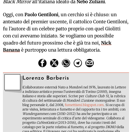
Black Mirror
all’italiana ideato da
Nebo Zuliani
.
Oggi, con
Paolo Gentiloni
, un cerchio si è chiuso: un
antenato del premier uscente, il cattolico Conte Gentiloni,
fu l’autore di un celebre patto proprio con quel Giolitti
con cui avevamo iniziato. Se vogliamo un possibile
quadro del futuro prossimo che è già tra noi,
Nick
Banana
è purtroppo una lettura obbligatoria.
Lorenzo Barberis
(Collaboratore esterno) Nato a Mondovì nel 1976, laureato in Lettere
a indirizzo artistico presso l’università di Torino (2000), insegna
italiano e storia alle superiori. Scrive per
Culture Club 51
, la rubrica
di cultura del settimanale di Mondovì
L'unione monregalese
. Il suo
blog personale è, dal 2008,
fumettismi.blogspot.com
. Si occupa di
arte visiva, letteratura e fumetto e del rapporto tra i tre ambiti; con
Wundergammer.com
(2010-2012) ha anche partecipato a un
esperimento seminale di critica d’arte del videogame. Collabora al
progetto
CuNeoGotico
(2013-2016), dove ha curato i testi del
catalogo per la parte relativa al fumetto, e al progetto
DKMO
della
casa editrice
Il Girovago
, per cui ha realizzato la prefazione alla