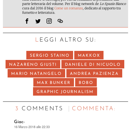
parte letteraria del volume. Per il blog network de
Lo Spazio Bianco
cura dal 2016 il blog
Come un romanzo
, dedicato al rapporto tra
fumetto e letteratura.
LEGGI ALTRO SU:
SERGIO STAINO
MAKKOX
NAZARENO GIUSTI
DANIELE DI NICUOLO
MARIO NATANGELO
ANDREA PAZIENZA
MAX BUNKER
BOBO
GRAPHIC JOURNALISM
3 COMMENTS
C
OMMENTA:
Giac-
16 Marzo 2018 alle 22:33
ha