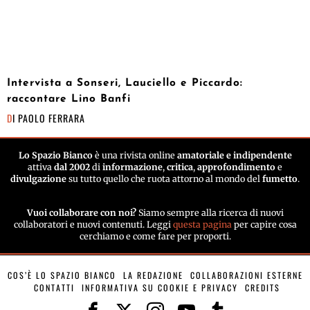
Intervista a Sonseri, Lauciello e Piccardo:
raccontare Lino Banfi
DI
PAOLO FERRARA
Lo Spazio Bianco
è una rivista online
amatoriale e indipendente
attiva
dal 2002
di
informazione
,
critica
,
approfondimento
e
divulgazione
su tutto quello che ruota attorno al mondo del
fumetto
.
Vuoi collaborare con noi?
Siamo sempre alla ricerca di nuovi
collaboratori e nuovi contenuti. Leggi
questa pagina
per capire cosa
cerchiamo e come fare per proporti.
COS’È LO SPAZIO BIANCO
LA REDAZIONE
COLLABORAZIONI ESTERNE
CONTATTI
INFORMATIVA SU COOKIE E PRIVACY
CREDITS