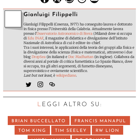
Gianluigi Filippelli
Gianluigi Filippelli (Cosenza, 1977) ha conseguito laurea e dottorato
in fisica presso l'Università della Calabria. Attualmente lavora
presso l'
Osservatorio Astronomico di Brera
(Milano) dove si occupa
di
Edu INAF
, il magazine di didattica e divulgazione dell'Istituto
Nazionale di Astrofisica di cui è editor-in-chief.
Tra i suoi interessi, le applicazioni della teoria dei gruppi alla fisica e
la divulgazione della scienza (fisica e matematica), attraverso i due
blog
DropSea
(in italiano) e
Doc Madhattan
(in inglese). Collabora da
diversi anni al portale di critica fumettistica Lo Spazio Bianco, dove
si occupa, tra gli altri argomenti, di fumetto disneyano,
supereroistico e ovviamente scientifico.
Last but not least
, è
wikipediano
.
LEGGI ALTRO SU:
BRIAN BUCCELLATO
FRANCIS MANAPUL
TOM KING
TIM SEELEY
RW LION