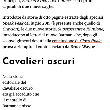
principali,
Batman
e
Detective Comics
, con i
primi
capitoli di due nuove saghe
.
Introdotte da storie di otto pagine estratte dagli speciali
Sneak Peak
del luglio 2015 (è presente anche quello di
Grayson
), le due nuove storie,
Superpesante
e
Riunione
,
introducono ai lettori il nuovo Batman, che, dopo gli
sconvolgimenti dovuti alla
conclusione di
Gioco finale
,
prova a riempire il vuoto lasciato da Bruce Wayne
.
Cavalieri oscuri
Nella storia
editoriale del
Cavaliere oscuro,
era già accaduto che
il mantello di
Batman venisse