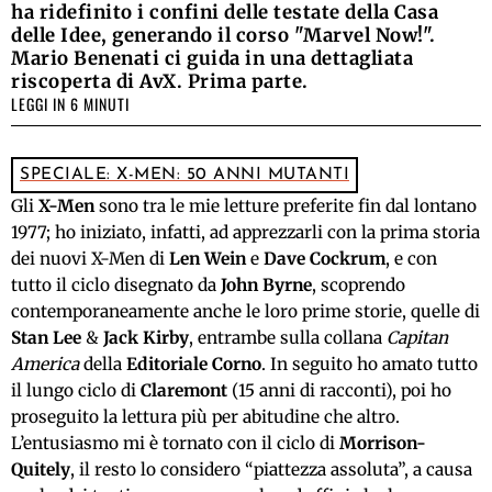
ha ridefinito i confini delle testate della Casa
delle Idee, generando il corso "Marvel Now!".
Mario Benenati ci guida in una dettagliata
riscoperta di AvX. Prima parte.
LEGGI IN 6 MINUTI
SPECIALE: X-MEN: 50 ANNI MUTANTI
Gli
X-Men
sono tra le mie letture preferite fin dal lontano
1977; ho iniziato, infatti, ad apprezzarli con la prima storia
dei nuovi X-Men di
Len Wein
e
Dave Cockrum
, e con
tutto il ciclo disegnato da
John
Byrne
, scoprendo
contemporaneamente anche le loro prime storie, quelle di
Stan Lee
&
Jack Kirby
, entrambe sulla collana
Capitan
America
della
Editoriale Corno
. In seguito ho amato tutto
il lungo ciclo di
Claremont
(15 anni di racconti), poi ho
proseguito la lettura più per abitudine che altro.
L’entusiasmo mi è tornato con il ciclo di
Morrison-
Quitely
, il resto lo considero “piattezza assoluta”, a causa