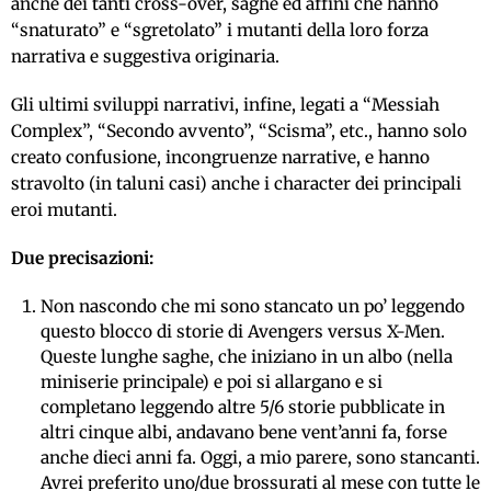
anche dei tanti cross-over, saghe ed affini che hanno
“snaturato” e “sgretolato” i mutanti della loro forza
narrativa e suggestiva originaria.
Gli ultimi sviluppi narrativi, infine, legati a “Messiah
Complex”, “Secondo avvento”, “Scisma”, etc., hanno solo
creato confusione, incongruenze narrative, e hanno
stravolto (in taluni casi) anche i character dei principali
eroi mutanti.
Due precisazioni:
Non nascondo che mi sono stancato un po’ leggendo
questo blocco di storie di Avengers versus X-Men.
Queste lunghe saghe, che iniziano in un albo (nella
miniserie principale) e poi si allargano e si
completano leggendo altre 5/6 storie pubblicate in
altri cinque albi, andavano bene vent’anni fa, forse
anche dieci anni fa. Oggi, a mio parere, sono stancanti.
Avrei preferito uno/due brossurati al mese con tutte le