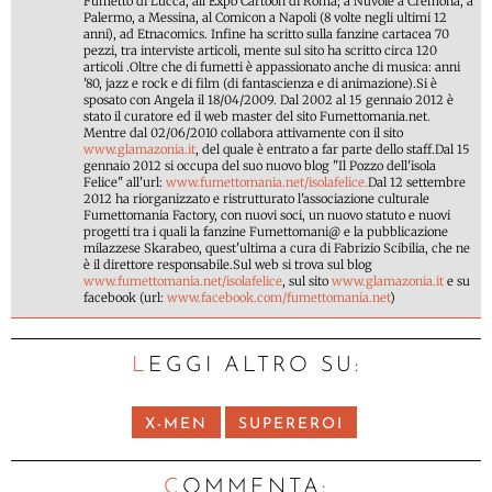
Fumetto di Lucca, all’Expo Cartoon di Roma; a Nuvole a Cremona, a
Palermo, a Messina, al Comicon a Napoli (8 volte negli ultimi 12
anni), ad Etnacomics. Infine ha scritto sulla fanzine cartacea 70
pezzi, tra interviste articoli, mente sul sito ha scritto circa 120
articoli .Oltre che di fumetti è appassionato anche di musica: anni
'80, jazz e rock e di film (di fantascienza e di animazione).Si è
sposato con Angela il 18/04/2009. Dal 2002 al 15 gennaio 2012 è
stato il curatore ed il web master del sito Fumettomania.net.
Mentre dal 02/06/2010 collabora attivamente con il sito
www.glamazonia.it
, del quale è entrato a far parte dello staff.Dal 15
gennaio 2012 si occupa del suo nuovo blog "Il Pozzo dell'isola
Felice" all'url:
www.fumettomania.net/isolafelice.
Dal 12 settembre
2012 ha riorganizzato e ristrutturato l'associazione culturale
Fumettomania Factory, con nuovi soci, un nuovo statuto e nuovi
progetti tra i quali la fanzine Fumettomani@ e la pubblicazione
milazzese Skarabeo, quest'ultima a cura di Fabrizio Scibilia, che ne
è il direttore responsabile.Sul web si trova sul blog
www.fumettomania.net/isolafelice
, sul sito
www.glamazonia.it
e su
facebook (url:
www.facebook.com/fumettomania.net
)
LEGGI ALTRO SU:
X-MEN
SUPEREROI
C
OMMENTA: