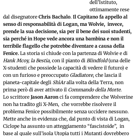
dell’Istituto,
ottimamente rese
dal disegnatore
Chris Bachalo
.
Il Capitano fa appello al
senso di responsabilità di Logan, ma Wolvie, invece,
prende la sua decisione, sia per il bene dei suoi studenti,
sia perché in Hope vede ancora una bambina e non il
terribile flagello che potrebbe diventare a causa della
Fenice
.
La storia si chiude con la partenza di Wolvie e di
Hank Mcoy, la Bestia
, con il pianto di
Blindfold
(una delle
X-studenti che possiede la capacità di vedere il futuro) e
con un furioso e preoccupato
Gladiatore
, che lascia il
pianeta-capitale degli
ShìAr
alla volta della Terra, non
prima però di aver attivato il
Commando della Morte
.
Lo scrittore
Jason Aaron
ci fa comprendere che Wolverine
non ha tradito gli X-Men, che vorrebbe risolvere il
problema Fenice possibilmente senza uccidere nessuno.
Mette anche in evidenza che, dal punto di vista di Logan,
Ciclope ha assunto un atteggiamento “fascistoide”, in
base al quale sull’isola Utopia tutti i Mutanti dovrebbero