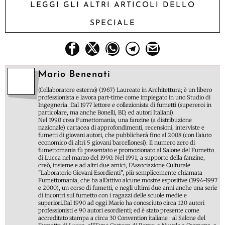
LEGGI GLI ALTRI ARTICOLI DELLO
SPECIALE
Mario Benenati
(Collaboratore esterno) (1967) Laureato in Architettura; è un libero
professionista e lavora part-time come impiegato in uno Studio di
Ingegneria. Dal 1977 lettore e collezionista di fumetti (supereroi in
particolare, ma anche Bonelli, BD, ed autori Italiani).
Nel 1990 crea Fumettomania, una fanzine (a distribuzione
nazionale) cartacea di approfondimenti, recensioni, interviste e
fumetti di giovani autori, che pubblicherà fino al 2008 (con l'aiuto
economico di altri 5 giovani barcellonesi). Il numero zero di
fumettomania fù presentato e promozionato al Salone del Fumetto
di Lucca nel marzo del 1990. Nel 1991, a supporto della fanzine,
creò, insieme e ad altri due amici, l’Associazione Culturale
"Laboratorio Giovani Esordienti", più semplicemente chiamata
Fumettomania, che ha all'attivo alcune mostre espositive (1994-1997
e 2000), un corso di fumetti, e negli ultimi due anni anche una serie
di incontri sul fumetto con i ragazzi delle scuole medie e
superiori.Dal 1990 ad oggi Mario ha conosciuto circa 120 autori
professionisti e 90 autori esordienti; ed è stato presente come
accreditato stampa a circa 30 Convention italiane : al Salone del