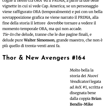
coglie il nesso tra ORA ed il PRIMA, a parte la due belle
vignette in cui si vede Cap. America; se un personaggio
viene raffigurato ORA (temporalmente) e poi con un bella
sovrapposizione grafica ne viene narrato il PRIMA, alla
fine della storia il lettore dovrebbe tornare a vedere il
momento temporale ORA, ma qui non accade.
Tie-In
che delude, tranne che le due pagine finali, e
delude pure
Walter Simonson
, grande maestro, che non è
più quello di trenta-venti anni fa.
Thor & New Avengers #164
Molto bella la
storia dei
Nuovi
Vendicatori
legata
ad AvX
#
1, scritta e
disegnata bene
dalla coppia
Brian
Bendis-Mike