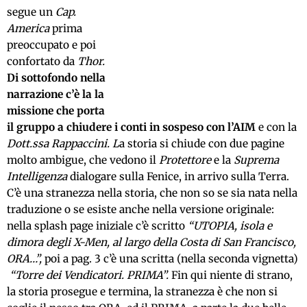
segue un
Cap.
America
prima
preoccupato e poi
confortato da
Thor.
Di sottofondo nella
narrazione c’è la la
missione che porta
il gruppo a chiudere i conti in sospeso con l’AIM
e con la
D
ott.ssa Rappaccini. L
a storia si chiude con due pagine
molto ambigue, che vedono il
Protettore
e la
Suprema
Intelligenza
dialogare sulla Fenice, in arrivo sulla Terra.
C’è una stranezza nella storia, che non so se sia nata nella
traduzione o se esiste anche nella versione originale:
nella splash page iniziale c’è scritto
“UTOPIA, isola e
dimora degli X-Men, al largo della Costa di San Francisco,
ORA…”,
poi a pag. 3 c’è una scritta (nella seconda vignetta)
“Torre dei Vendicatori. PRIMA”.
Fin qui niente di strano,
la storia prosegue e termina, la stranezza è che non si