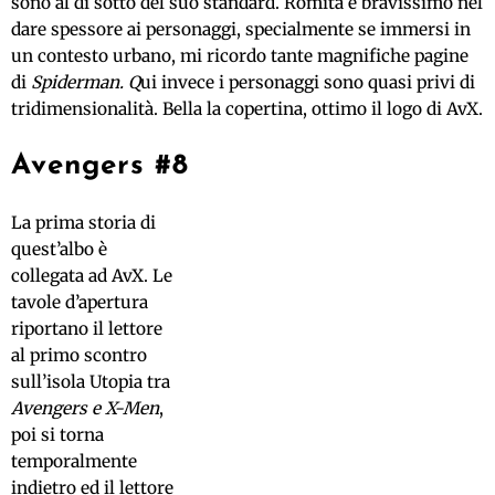
sono al di sotto del suo standard. Romita è bravissimo nel
dare spessore ai personaggi, specialmente se immersi in
un contesto urbano, mi ricordo tante magnifiche pagine
di
Spiderman. Q
ui invece i personaggi sono quasi privi di
tridimensionalità. Bella la copertina, ottimo il logo di AvX.
Avengers #8
La prima storia di
quest’albo è
collegata ad AvX. Le
tavole d’apertura
riportano il lettore
al primo scontro
sull’isola Utopia tra
Avengers e X-Men
,
poi si torna
temporalmente
indietro ed il lettore