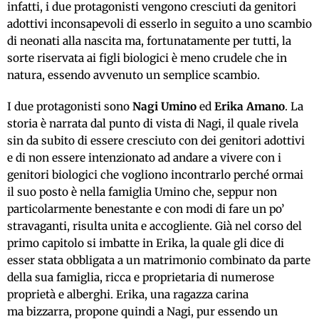
infatti, i due protagonisti vengono cresciuti da genitori
adottivi inconsapevoli di esserlo in seguito a uno scambio
di neonati alla nascita ma, fortunatamente per tutti, la
sorte riservata ai figli biologici è meno crudele che in
natura, essendo avvenuto un semplice scambio.
I due protagonisti sono
Nagi Umino
ed
Erika Amano
. La
storia è narrata dal punto di vista di Nagi, il quale rivela
sin da subito di essere cresciuto con dei genitori adottivi
e
di non essere intenzionato ad
andare a vivere con
i
genitori biologici che vogliono incontrarlo
perché ormai
il suo posto è nella famiglia Umino che, seppur non
particolarmente benestante e con modi di fare un po’
stravaganti, risulta unita e accogliente. Già nel corso del
primo capitolo si imbatte in Erika, la quale gli dice di
esser stata obbligata a un matrimonio combinato da parte
della sua famiglia, ricca e proprietaria di numerose
proprietà e alberghi. Erika, una ragazza carina
ma
bizzarra
, propone quindi a Nagi, pur essendo un