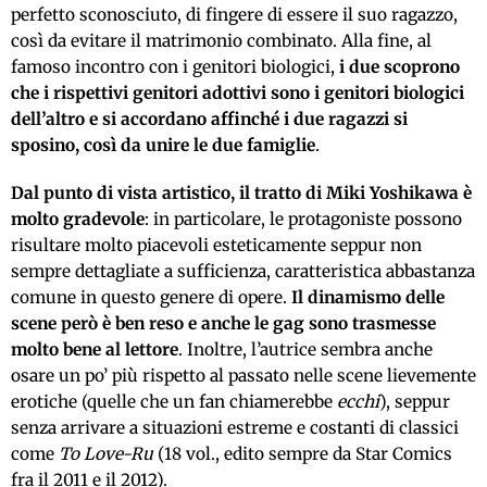
perfetto sconosciuto, di fingere di essere il suo ragazzo,
così da evitare il matrimonio combinato. Alla fine, al
famoso incontro con i genitori biologici,
i due scoprono
che i rispettivi genitori adottivi sono i genitori biologici
dell’altro e si accordano affinché i due ragazzi si
sposino, così da unire le due famiglie
.
Dal punto di vista artistico, il tratto di Miki Yoshikawa è
molto gradevole
:
in particolare, le protagoniste possono
risultare molto piacevoli esteticamente seppur non
sempre dettagliate a sufficienza,
caratteristica abbastanza
comune in questo genere di opere.
Il dinamismo delle
scene però è ben reso e anche le gag sono trasmesse
molto bene al lettore
. Inoltre,
l’autrice
sembra anche
osare un po’ più rispetto al passato nelle scene lievemente
erotiche (quelle che un fan chiamerebbe
ecchi
), seppur
senza arrivare a situazioni estreme e costanti di classici
come
To Love-Ru
(18 vol., edito sempre da Star Comics
fra il 2011 e il 2012).