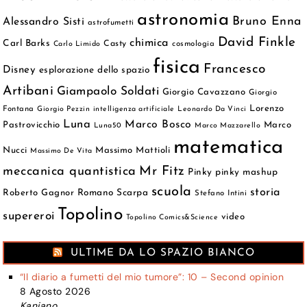
astronomia
Bruno Enna
Alessandro Sisti
astrofumetti
David Finkle
chimica
Carl Barks
Casty
cosmologia
Carlo Limido
fisica
Francesco
Disney
esplorazione dello spazio
Artibani
Giampaolo Soldati
Giorgio Cavazzano
Giorgio
Lorenzo
Fontana
Giorgio Pezzin
intelligenza artificiale
Leonardo Da Vinci
Luna
Marco Bosco
Pastrovicchio
Marco
Luna50
Marco Mazzarello
matematica
Nucci
Massimo Mattioli
Massimo De Vita
meccanica quantistica
Mr Fitz
Pinky
pinky mashup
scuola
storia
Roberto Gagnor
Romano Scarpa
Stefano Intini
Topolino
supereroi
video
Topolino Comics&Science
ULTIME DA LO SPAZIO BIANCO
“Il diario a fumetti del mio tumore”: 10 – Second opinion
8 Agosto 2026
Kanjano