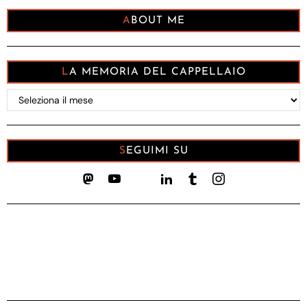
ABOUT ME
LA MEMORIA DEL CAPPELLAIO
La
memoria
del
Cappellaio
SEGUIMI SU