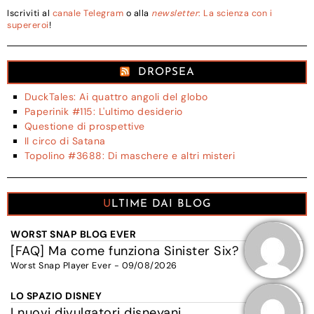
Iscriviti al
canale Telegram
o alla
newsletter
: La scienza con i
supereroi
!
DROPSEA
DuckTales: Ai quattro angoli del globo
Paperinik #115: L'ultimo desiderio
Questione di prospettive
Il circo di Satana
Topolino #3688: Di maschere e altri misteri
ULTIME DAI BLOG
WORST SNAP BLOG EVER
[FAQ] Ma come funziona Sinister Six?
Worst Snap Player Ever - 09/08/2026
LO SPAZIO DISNEY
I nuovi divulgatori disneyani