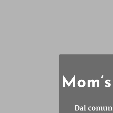
Mom’s 
Dal comuni