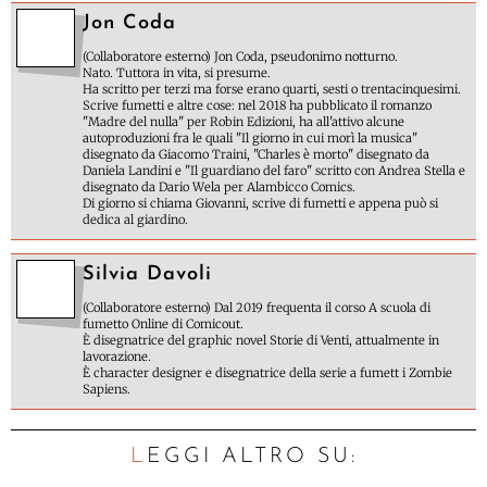
Jon Coda
(Collaboratore esterno) Jon Coda, pseudonimo notturno.
Nato. Tuttora in vita, si presume.
Ha scritto per terzi ma forse erano quarti, sesti o trentacinquesimi.
Scrive fumetti e altre cose: nel 2018 ha pubblicato il romanzo
"Madre del nulla" per Robin Edizioni, ha all'attivo alcune
autoproduzioni fra le quali "Il giorno in cui morì la musica"
disegnato da Giacomo Traini, "Charles è morto" disegnato da
Daniela Landini e "Il guardiano del faro" scritto con Andrea Stella e
disegnato da Dario Wela per Alambicco Comics.
Di giorno si chiama Giovanni, scrive di fumetti e appena può si
dedica al giardino.
Silvia Davoli
(Collaboratore esterno) Dal 2019 frequenta il corso A scuola di
fumetto Online di Comicout.
È disegnatrice del graphic novel Storie di Venti, attualmente in
lavorazione.
È character designer e disegnatrice della serie a fumett i Zombie
Sapiens.
LEGGI ALTRO SU: