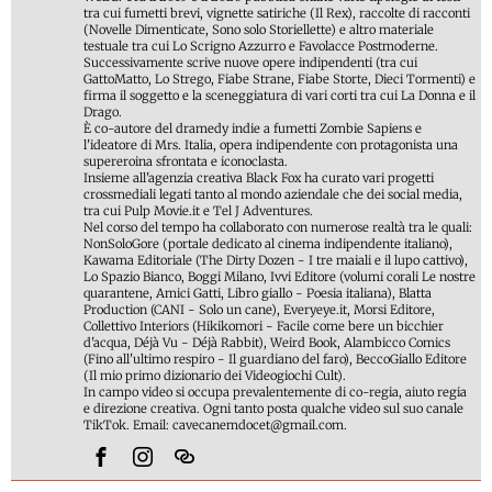
tra cui fumetti brevi, vignette satiriche (Il Rex), raccolte di racconti
(Novelle Dimenticate, Sono solo Storiellette) e altro materiale
testuale tra cui Lo Scrigno Azzurro e Favolacce Postmoderne.
Successivamente scrive nuove opere indipendenti (tra cui
GattoMatto, Lo Strego, Fiabe Strane, Fiabe Storte, Dieci Tormenti) e
firma il soggetto e la sceneggiatura di vari corti tra cui La Donna e il
Drago.
È co-autore del dramedy indie a fumetti Zombie Sapiens e
l'ideatore di Mrs. Italia, opera indipendente con protagonista una
supereroina sfrontata e iconoclasta.
Insieme all'agenzia creativa Black Fox ha curato vari progetti
crossmediali legati tanto al mondo aziendale che dei social media,
tra cui Pulp Movie.it e Tel J Adventures.
Nel corso del tempo ha collaborato con numerose realtà tra le quali:
NonSoloGore (portale dedicato al cinema indipendente italiano),
Kawama Editoriale (The Dirty Dozen - I tre maiali e il lupo cattivo),
Lo Spazio Bianco, Boggi Milano, Ivvi Editore (volumi corali Le nostre
quarantene, Amici Gatti, Libro giallo - Poesia italiana), Blatta
Production (CANI - Solo un cane), Everyeye.it, Morsi Editore,
Collettivo Interiors (Hikikomori - Facile come bere un bicchier
d'acqua, Déjà Vu - Déjà Rabbit), Weird Book, Alambicco Comics
(Fino all'ultimo respiro - Il guardiano del faro), BeccoGiallo Editore
(Il mio primo dizionario dei Videogiochi Cult).
In campo video si occupa prevalentemente di co-regia, aiuto regia
e direzione creativa. Ogni tanto posta qualche video sul suo canale
TikTok. Email: cavecanemdocet@gmail.com.