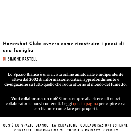
Hovershot Club: ovvero come ricostruire i pezzi di
una famiglia
DI
SIMONE RASTELLI
Lo Spazio Bianco
è una rivista online
amatoriale e indipendente
attiva
dal 2002
di
informazione
,
critica
,
approfondimento
e
divulgazione
su tutto quello che ruota attorno al mondo del
fumetto
.
Vuoi collaborare con noi?
Siamo sempre alla ricerca di nuovi
collaboratori e nuovi contenuti. Leggi
questa pagina
per capire cosa
cerchiamo e come fare per proporti.
COS’È LO SPAZIO BIANCO
LA REDAZIONE
COLLABORAZIONI ESTERNE
CONTATTI
INFORMATIVA SU COOKIE E PRIVACY
CREDITS