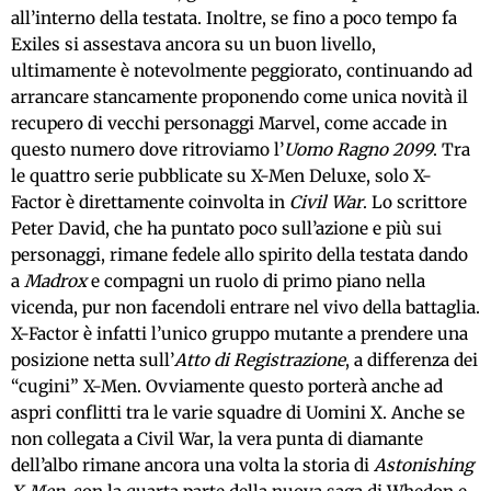
all’interno della testata. Inoltre, se fino a poco tempo fa
Exiles si assestava ancora su un buon livello,
ultimamente è notevolmente peggiorato, continuando ad
arrancare stancamente proponendo come unica novità il
recupero di vecchi personaggi Marvel, come accade in
questo numero dove ritroviamo l’
Uomo Ragno 2099
. Tra
le quattro serie pubblicate su X-Men Deluxe, solo X-
Factor è direttamente coinvolta in
Civil War
. Lo scrittore
Peter David, che ha puntato poco sull’azione e più sui
personaggi, rimane fedele allo spirito della testata dando
a
Madrox
e compagni un ruolo di primo piano nella
vicenda, pur non facendoli entrare nel vivo della battaglia.
X-Factor è infatti l’unico gruppo mutante a prendere una
posizione netta sull’
Atto di Registrazione
, a differenza dei
“cugini” X-Men. Ovviamente questo porterà anche ad
aspri conflitti tra le varie squadre di Uomini X. Anche se
non collegata a Civil War, la vera punta di diamante
dell’albo rimane ancora una volta la storia di
Astonishing