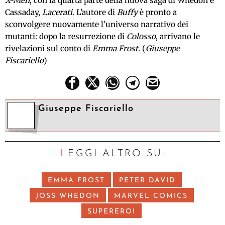
X-Men
, con la quarta parte della nuova saga di Whedon e
Cassaday,
Lacerati
. L’autore di
Buffy
è pronto a
sconvolgere nuovamente l’universo narrativo dei
mutanti: dopo la resurrezione di
Colosso
, arrivano le
rivelazioni sul conto di
Emma Frost
. (
Giuseppe
Fiscariello
)
Giuseppe Fiscariello
LEGGI ALTRO SU:
EMMA FROST
PETER DAVID
JOSS WHEDON
MARVEL COMICS
SUPEREROI