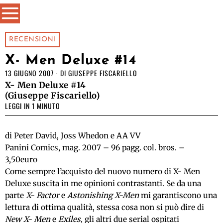
RECENSIONI
X- Men Deluxe #14
13 GIUGNO 2007
DI
GIUSEPPE FISCARIELLO
X- Men Deluxe #14
(Giuseppe Fiscariello)
LEGGI IN 1 MINUTO
di Peter David, Joss Whedon e AA VV
Panini Comics, mag. 2007 – 96 pagg. col. bros. –
3,50euro
Come sempre l’acquisto del nuovo numero di X- Men
Deluxe suscita in me opinioni contrastanti. Se da una
parte
X- Factor
e
Astonishing X-Men
mi garantiscono una
lettura di ottima qualità, stessa cosa non si può dire di
New X- Men
e
Exiles
, gli altri due serial ospitati