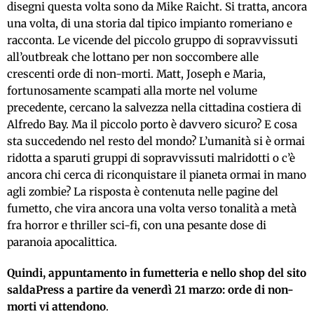
disegni questa volta sono da Mike Raicht. Si tratta, ancora
una volta, di una storia dal tipico impianto romeriano e
racconta. Le vicende del piccolo gruppo di sopravvissuti
all’outbreak che lottano per non soccombere alle
crescenti orde di non-morti. Matt, Joseph e Maria,
fortunosamente scampati alla morte nel volume
precedente, cercano la salvezza nella cittadina costiera di
Alfredo Bay. Ma il piccolo porto è davvero sicuro? E cosa
sta succedendo nel resto del mondo? L’umanità si è ormai
ridotta a sparuti gruppi di sopravvissuti malridotti o c’è
ancora chi cerca di riconquistare il pianeta ormai in mano
agli zombie? La risposta è contenuta nelle pagine del
fumetto, che vira ancora una volta verso tonalità a metà
fra horror e thriller sci-fi, con una pesante dose di
paranoia apocalittica.
Quindi, appuntamento in fumetteria e nello shop del sito
saldaPress a partire da venerdì 21 marzo: orde di non-
morti vi attendono
.