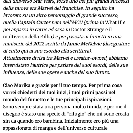
dell’universo Star Wars, forse uno dei più grandi successi
della nuova era Marvel del franchise. In seguito ha
lavorato su un altro personaggio di grande successo,
quella
Captain Carter
nata nell’MCU (prima in
What If
e
poi apparsa in carne ed ossa in
Doctor Strange e il
multiverso della Follia
) e poi passata ai fumetti in una
miniserie del 2022 scritta da
Jamie McKelvie
(disegnatore
di culto qui al suo esordio alla scrittura).
Attualmente divisa tra Marvel e creator-owned, abbiamo
intervistato l’autrice per parlare dei suoi esordi, delle sue
influenze, delle sue opere e anche del suo futuro.
Ciao Marika e grazie per il tuo tempo. Per prima cosa
vorrei chiederti dei tuoi inizi, i tuoi primi passi nel
mondo del fumetto e le tue principali ispirazioni.
Sono sempre stata una persona molto timida, e per me il
disegno è stato una specie di “rifugio” che mi sono creata
sin da quando ero bambina. Inizialmente ero più una
appassionata di manga e dell’universo culturale