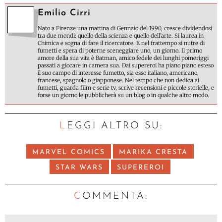
Emilio Cirri
Nato a Firenze una mattina di Gennaio del 1990, cresce dividendosi
tra due mondi: quello della scienza e quello dell'arte. Si laurea in
Chimica e sogna di fare il ricercatore. E nel frattempo si nutre di
fumetti e spera di poterne sceneggiare uno, un giorno. Il primo
amore della sua vita è Batman, amico fedele dei lunghi pomeriggi
passati a giocare in camera sua. Dai supereroi ha piano piano esteso
il suo campo di interesse fumetto, sia esso italiano, americano,
francese, spagnolo o giapponese. Nel tempo che non dedica ai
fumetti, guarda film e serie tv, scrive recensioni e piccole storielle, e
forse un giorno le pubblicherà su un blog o in qualche altro modo.
LEGGI ALTRO SU:
MARVEL COMICS
MARIKA CRESTA
STAR WARS
SUPEREROI
C
OMMENTA: