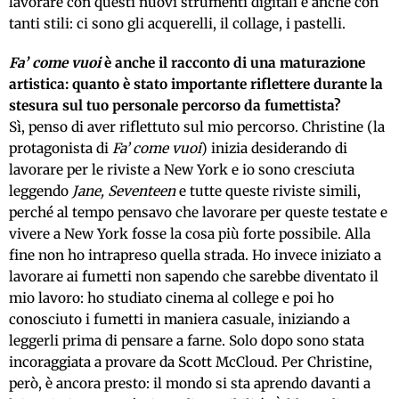
lavorare con questi nuovi strumenti digitali e anche con
tanti stili: ci sono gli acquerelli, il collage, i pastelli.
Fa’ come vuoi
è anche il racconto di una maturazione
artistica: quanto è stato importante riflettere durante la
stesura sul tuo personale percorso da fumettista?
Sì, penso di aver riflettuto sul mio percorso. Christine (la
protagonista di
Fa’ come vuoi
) inizia desiderando di
lavorare per le riviste a New York e io sono cresciuta
leggendo
Jane, Seventeen
e tutte queste riviste simili,
perché al tempo pensavo che lavorare per queste testate e
vivere a New York fosse la cosa più forte possibile. Alla
fine non ho intrapreso quella strada. Ho invece iniziato a
lavorare ai fumetti non sapendo che sarebbe diventato il
mio lavoro: ho studiato cinema al college e poi ho
conosciuto i fumetti in maniera casuale, iniziando a
leggerli prima di pensare a farne. Solo dopo sono stata
incoraggiata a provare da Scott McCloud. Per Christine,
però, è ancora presto: il mondo si sta aprendo davanti a