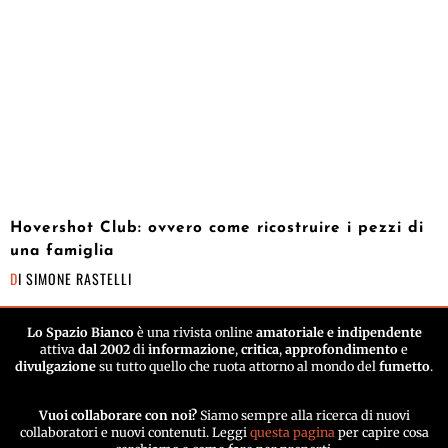
Hovershot Club: ovvero come ricostruire i pezzi di
una famiglia
DI
SIMONE RASTELLI
Lo Spazio Bianco
è una rivista online
amatoriale e indipendente
attiva
dal 2002
di
informazione
,
critica
,
approfondimento
e
divulgazione
su tutto quello che ruota attorno al mondo del
fumetto
.
Vuoi collaborare con noi?
Siamo sempre alla ricerca di nuovi
collaboratori e nuovi contenuti. Leggi
questa pagina
per capire cosa