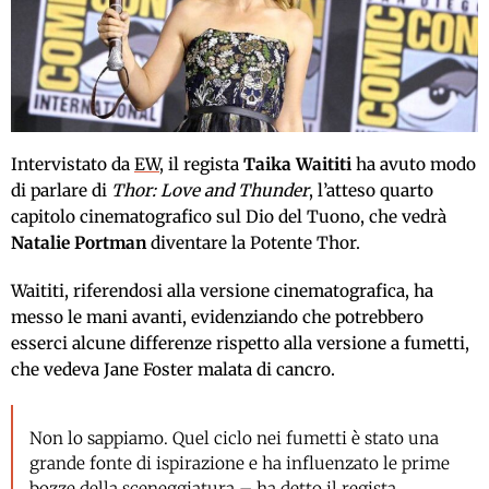
Intervistato da
EW
, il regista
Taika Waititi
ha avuto modo
di parlare di
Thor: Love and Thunder
, l’atteso quarto
capitolo cinematografico sul Dio del Tuono, che vedrà
Natalie Portman
diventare la Potente Thor.
Waititi, riferendosi alla versione cinematografica, ha
messo le mani avanti, evidenziando che potrebbero
esserci alcune differenze rispetto alla versione a fumetti,
che vedeva Jane Foster malata di cancro.
Non lo sappiamo. Quel ciclo nei fumetti è stato una
grande fonte di ispirazione e ha influenzato le prime
bozze della sceneggiatura – ha detto il regista,