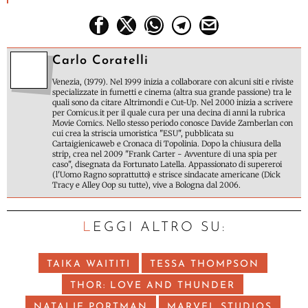
Carlo Coratelli
Venezia, (1979). Nel 1999 inizia a collaborare con alcuni siti e riviste
specializzate in fumetti e cinema (altra sua grande passione) tra le
quali sono da citare Altrimondi e Cut-Up. Nel 2000 inizia a scrivere
per Comicus.it per il quale cura per una decina di anni la rubrica
Movie Comics. Nello stesso periodo conosce Davide Zamberlan con
cui crea la striscia umoristica "ESU", pubblicata su
Cartaigienicaweb e Cronaca di Topolinia. Dopo la chiusura della
strip, crea nel 2009 "Frank Carter - Avventure di una spia per
caso", disegnata da Fortunato Latella. Appassionato di supereroi
(l'Uomo Ragno soprattutto) e strisce sindacate americane (Dick
Tracy e Alley Oop su tutte), vive a Bologna dal 2006.
LEGGI ALTRO SU:
TAIKA WAITITI
TESSA THOMPSON
THOR: LOVE AND THUNDER
NATALIE PORTMAN
MARVEL STUDIOS