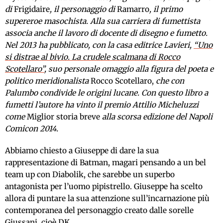
di
Frigidaire
, il personaggio di
Ramarro
, il primo
supereroe masochista. Alla sua carriera di fumettista
associa anche il lavoro di docente di disegno e fumetto.
Nel 2013 ha pubblicato, con la casa editrice Lavieri,
“Uno
si distrae al bivio. La crudele scalmana di Rocco
Scotellaro”
, suo personale omaggio alla figura del poeta e
politico meridionalista
Rocco Scotellaro,
che con
Palumbo condivide le origini lucane. Con questo libro a
fumetti l’autore ha vinto il premio Attilio Micheluzzi
come
Miglior storia breve
alla scorsa edizione del Napoli
Comicon 2014.
Abbiamo chiesto a Giuseppe di dare la sua
rappresentazione di Batman, magari pensando a un bel
team up con Diabolik, che sarebbe un superbo
antagonista per l’uomo pipistrello. Giuseppe ha scelto
allora di puntare la sua attenzione sull’incarnazione più
contemporanea del personaggio creato dalle sorelle
Giussani, cioè DK.