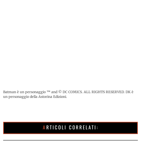
Batman è un personaggio ™ and © DC COMICS. ALL RIGHTS RESERVED. DK è
un personaggio della Astorina Edizioni.
ARTICOLI CORRELATI: