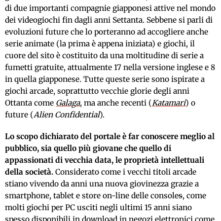
di due importanti compagnie giapponesi attive nel mondo
dei videogiochi fin dagli anni Settanta. Sebbene si parli di
evoluzioni future che lo porteranno ad accogliere anche
serie animate (la prima è appena iniziata) e giochi, il
cuore del sito è costituito da una moltitudine di serie a
fumetti gratuite, attualmente 17 nella versione inglese e 8
in quella giapponese. Tutte queste serie sono ispirate a
giochi arcade, soprattutto vecchie glorie degli anni
Ottanta come
Galaga
, ma anche recenti (
Katamari
) o
future (
Alien Confidential
).
Lo scopo dichiarato del portale è far conoscere meglio al
pubblico, sia quello più giovane che quello di
appassionati di vecchia data, le proprietà intellettuali
della società.
Considerato come i vecchi titoli arcade
stiano vivendo da anni una nuova giovinezza grazie a
smartphone, tablet e store on-line delle console
s
, come
molti giochi per PC usciti negli ultimi 15 anni siano
spesso disponibili in download in negozi elettronici come