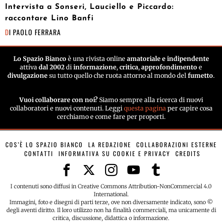
Intervista a Sonseri, Lauciello e Piccardo:
raccontare Lino Banfi
DI
PAOLO FERRARA
Lo Spazio Bianco
è una rivista online
amatoriale e indipendente
attiva
dal 2002
di
informazione
,
critica
,
approfondimento
e
divulgazione
su tutto quello che ruota attorno al mondo del
fumetto
.
Vuoi collaborare con noi?
Siamo sempre alla ricerca di nuovi
collaboratori e nuovi contenuti. Leggi
questa pagina
per capire cosa
cerchiamo e come fare per proporti.
COS’È LO SPAZIO BIANCO
LA REDAZIONE
COLLABORAZIONI ESTERNE
CONTATTI
INFORMATIVA SU COOKIE E PRIVACY
CREDITS
I contenuti sono diffusi in Creative Commons Attribution-NonCommercial 4.0
International.
Immagini, foto e disegni di parti terze, ove non diversamente indicato, sono ©
degli aventi diritto. Il loro utilizzo non ha finalità commerciali, ma unicamente di
critica, discussione, didattica o informazione.