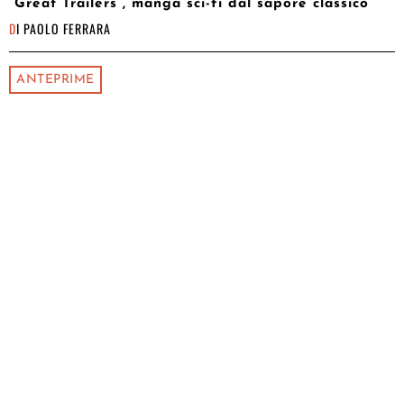
“Great Trailers”, manga sci-fi dal sapore classico
DI
PAOLO FERRARA
ANTEPRIME