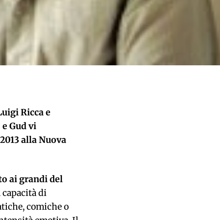
Luigi Ricca e
 e Gud vi
e 2013
alla Nuova
to ai grandi del
 capacità di
tiche, comiche o