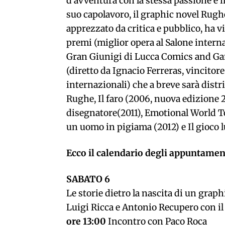
d’avventura con la stessa passione e i
suo capolavoro, il graphic novel Rughe
apprezzato da critica e pubblico, ha 
premi (miglior opera al Salone interna
Gran Giunigi di Lucca Comics and Gam
(diretto da Ignacio Ferreras, vincitor
internazionali) che a breve sarà distri
Rughe, Il faro (2006, nuova edizione 2
disegnatore(2011), Emotional World To
un uomo in pigiama (2012) e Il gioco l
Ecco il calendario degli appuntament
SABATO 6
Le storie dietro la nascita di un gra
Luigi Ricca e Antonio Recupero con 
ore 13:00
Incontro con Paco Roca