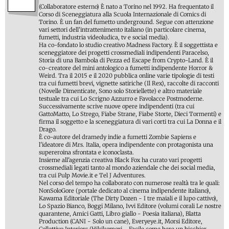
(Collaboratore esterno) È nato a Torino nel 1992. Ha frequentato il
Corso di Sceneggiatura alla Scuola Internazionale di Comics di
Torino. È un fan del fumetto underground. Segue con attenzione
vari settori dell'intrattenimento italiano (in particolare cinema,
fumetti, industria videoludica, tv e social media).
Ha co-fondato lo studio creativo Madness Factory. È il soggettista e
sceneggiatore dei progetti crossmediali indipendenti Paracelso,
Storia di una Bambola di Pezza ed Escape from Crypto-Land. È il
co-creatore del mini antologico a fumetti indipendente Horror &
Weird. Tra il 2015 e il 2020 pubblica online varie tipologie di testi
tra cui fumetti brevi, vignette satiriche (Il Rex), raccolte di racconti
(Novelle Dimenticate, Sono solo Storiellette) e altro materiale
testuale tra cui Lo Scrigno Azzurro e Favolacce Postmoderne.
Successivamente scrive nuove opere indipendenti (tra cui
GattoMatto, Lo Strego, Fiabe Strane, Fiabe Storte, Dieci Tormenti) e
firma il soggetto e la sceneggiatura di vari corti tra cui La Donna e il
Drago.
È co-autore del dramedy indie a fumetti Zombie Sapiens e
l'ideatore di Mrs. Italia, opera indipendente con protagonista una
supereroina sfrontata e iconoclasta.
Insieme all'agenzia creativa Black Fox ha curato vari progetti
crossmediali legati tanto al mondo aziendale che dei social media,
tra cui Pulp Movie.it e Tel J Adventures.
Nel corso del tempo ha collaborato con numerose realtà tra le quali:
NonSoloGore (portale dedicato al cinema indipendente italiano),
Kawama Editoriale (The Dirty Dozen - I tre maiali e il lupo cattivo),
Lo Spazio Bianco, Boggi Milano, Ivvi Editore (volumi corali Le nostre
quarantene, Amici Gatti, Libro giallo - Poesia italiana), Blatta
Production (CANI - Solo un cane), Everyeye.it, Morsi Editore,
Collettivo Interiors (Hikikomori - Facile come bere un bicchier