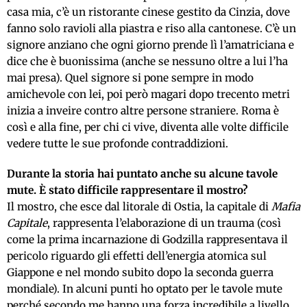
casa mia, c’è un ristorante cinese gestito da Cinzia, dove
fanno solo ravioli alla piastra e riso alla cantonese. C’è un
signore anziano che ogni giorno prende lì l’amatriciana e
dice che è buonissima (anche se nessuno oltre a lui l’ha
mai presa). Quel signore si pone sempre in modo
amichevole con lei, poi però magari dopo trecento metri
inizia a inveire contro altre persone straniere. Roma è
così e alla fine, per chi ci vive, diventa alle volte difficile
vedere tutte le sue profonde contraddizioni.
Durante la storia hai puntato anche su alcune tavole
mute. È stato difficile rappresentare il mostro?
Il mostro, che esce dal litorale di Ostia, la capitale di
Mafia
Capitale
, rappresenta l’elaborazione di un trauma (così
come la prima incarnazione di Godzilla rappresentava il
pericolo riguardo gli effetti dell’energia atomica sul
Giappone e nel mondo subito dopo la seconda guerra
mondiale). In alcuni punti ho optato per le tavole mute
perché secondo me hanno una forza incredibile a livello