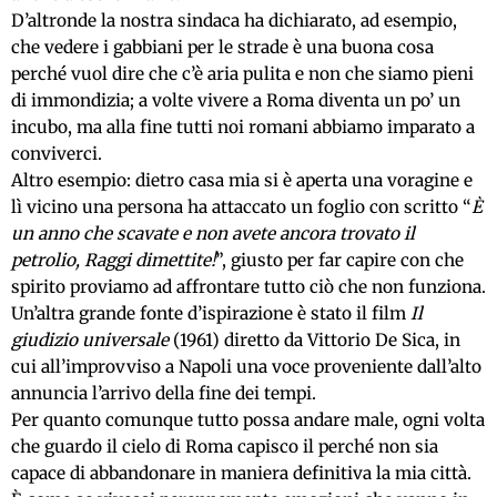
D’altronde la nostra sindaca ha dichiarato, ad esempio,
che vedere i gabbiani per le strade è una buona cosa
perché vuol dire che c’è aria pulita e non che siamo pieni
di immondizia; a volte vivere a Roma diventa un po’ un
incubo, ma alla fine tutti noi romani abbiamo imparato a
conviverci.
Altro esempio: dietro casa mia si è aperta una voragine e
lì vicino una persona ha attaccato un foglio con scritto “
È
un anno che scavate e non avete ancora trovato il
petrolio, Raggi dimettite!
”, giusto per far capire con che
spirito proviamo ad affrontare tutto ciò che non funziona.
Un’altra grande fonte d’ispirazione è stato il film
Il
giudizio universale
(1961) diretto da Vittorio De Sica, in
cui all’improvviso a Napoli una voce proveniente dall’alto
annuncia l’arrivo della fine dei tempi.
Per quanto comunque tutto possa andare male, ogni volta
che guardo il cielo di Roma capisco il perché non sia
capace di abbandonare in maniera definitiva la mia città.