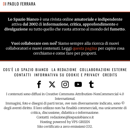
DI
PAOLO FERRARA
Lo Spazio Bianco
è una rivista online
amatoriale e indipendente
attiva
dal 2002
di
informazione
,
critica
,
approfondimento
e
divulgazione
su tutto quello che ruota attorno al mondo del
fumetto
.
Vuoi collaborare con noi?
Siamo sempre alla ricerca di nuovi
collaboratori e nuovi contenuti. Leggi
questa pagina
per capire cosa
cerchiamo e come fare per proporti.
COS’È LO SPAZIO BIANCO
LA REDAZIONE
COLLABORAZIONI ESTERNE
CONTATTI
INFORMATIVA SU COOKIE E PRIVACY
CREDITS
I contenuti sono diffusi in Creative Commons Attribution-NonCommercial 4.0
International.
Immagini, foto e disegni di parti terze, ove non diversamente indicato, sono ©
degli aventi diritto. Il loro utilizzo non ha finalità commerciali, ma unicamente di
critica, discussione, didattica o informazione.
Contatti: redazione@lospaziobianco.it
Hosting powered by VPS GREEN
Sito certificato a zero emissioni CO2.