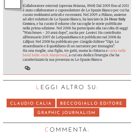
(Collaboratore esterno) (operosa Brianza, 1968) Dal 2003 fino al 2011
è stato collaboratore e caporedattore de Lo Spazio Bianco per cui ha
curato moltissimi articoli e recensioni. Nel 2005 a Milano, assieme
ad altri redattori de Lo Spazio Bianco, ha lanciato la
24 Hour Italy
Comics
, e ha curato il volume che raccoglie le storie pubblicate
nella prima edizione. Nel 2006 ha partecipato alla raccolta di saggi
"Watchmen - 20 anni dopo", uscita per
Lavieri
. Ha contribuito
all'Annuario 2007 de LoSpazioBianco.it pubblicato nel 2008 da
Lilliput
. Nel 2008 ha pubblicato per
Coniglio Editore
"Gipi. Lo
straordinario e il quotidiano di un narratore per immagini".
Ha una moglie, una figlia, tre gatti, suona la chitarra e
canta nella
band indie-rock Alanjemaal
, a cui ora dedica l'energia che ha
caratterizzato la sua presenza su Lo Spazio Bianco.
LEGGI ALTRO SU:
CLAUDIO CALIA
BECCOGIALLO EDITORE
GRAPHIC JOURNALISM
C
OMMENTA: