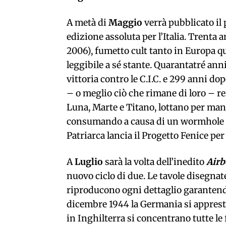
A metà di
Maggio
verrà pubblicato il
edizione assoluta per l’Italia. Trenta
2006), fumetto cult tanto in Europa qu
leggibile a sé stante. Quarantatré anni
vittoria contro le C.I.C. e 299 anni do
– o meglio ciò che rimane di loro – res
Luna, Marte e Titano, lottano per mant
consumando a causa di un wormhole las
Patriarca lancia il Progetto Fenice per 
A
Luglio
sarà la volta dell’inedito
Airb
nuovo ciclo di due. Le tavole disegnat
riproducono ogni dettaglio garantendo 
dicembre 1944 la Germania si appresta
in Inghilterra si concentrano tutte le 