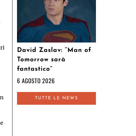
-
ri
David Zaslav: “Man of
Tomorrow sarà
fantastico”
6 AGOSTO 2026
un
TUTTE LE NEWS
 e