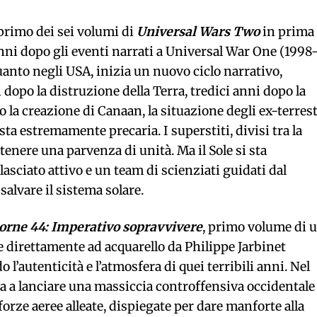
 primo dei sei volumi di
Universal Wars Two
in prima
 anni dopo gli eventi narrati a Universal War One (1998
anto negli USA, inizia un nuovo ciclo narrativo,
 dopo la distruzione della Terra, tredici anni dopo la
po la creazione di Canaan, la situazione degli ex-terrest
ta estremamente precaria. I superstiti, divisi tra la
enere una parvenza di unità. Ma il Sole si sta
ciato attivo e un team di scienziati guidati dal
salvare il sistema solare.
orne 44: Imperativo sopravvivere
, primo volume di 
e direttamente ad acquarello da Philippe Jarbinet
l’autenticità e l’atmosfera di quei terribili anni. Nel
 a lanciare una massiccia controffensiva occidentale
forze aeree alleate, dispiegate per dare manforte alla