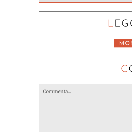
LEG
MO
C