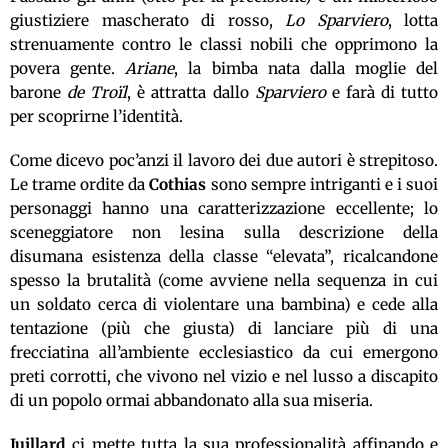
giustiziere mascherato di rosso,
Lo Sparviero
, lotta
strenuamente contro le classi nobili che opprimono la
povera gente.
Ariane
, la bimba nata dalla moglie del
barone
de Troïl
, è attratta dallo
Sparviero
e farà di tutto
per scoprirne l’identità.
Come dicevo poc’anzi il lavoro dei due autori è strepitoso.
Le trame ordite da
Cothias
sono sempre intriganti e i suoi
personaggi hanno una caratterizzazione eccellente; lo
sceneggiatore non lesina sulla descrizione della
disumana esistenza della classe “elevata”, ricalcandone
spesso la brutalità (come avviene nella sequenza in cui
un soldato cerca di violentare una bambina) e cede alla
tentazione (più che giusta) di lanciare più di una
frecciatina all’ambiente ecclesiastico da cui emergono
preti corrotti, che vivono nel vizio e nel lusso a discapito
di un popolo ormai abbandonato alla sua miseria.
Juillard
ci mette tutta la sua professionalità affinando e