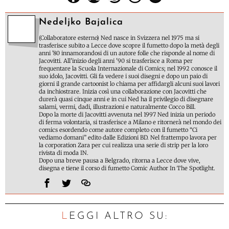
Nedeljko Bajalica
(Collaboratore esterno) Ned nasce in Svizzera nel 1975 ma si
trasferisce subito a Lecce dove scopre il fumetto dopo la metà degli
anni '80 innamorandosi di un autore folle che risponde al nome di
Jacovitti. All'inizio degli anni '90 si trasferisce a Roma per
frequentare la Scuola Internazionale di Comics; nel 1992 conosce il
suo idolo, Jacovitti. Gli fa vedere i suoi disegni e dopo un paio di
giorni il grande cartoonist lo chiama per affidargli alcuni suoi lavori
da inchiostrare. Inizia così una collaborazione con Jacovitti che
durerà quasi cinque anni e in cui Ned ha il privilegio di disegnare
salami, vermi, dadi, illustrazioni e naturalmente Cocco Bill.
Dopo la morte di Jacovitti avvenuta nel 1997 Ned inizia un periodo
di ferma volontaria, si trasferisce a Milano e ritornerà nel mondo dei
comics esordendo come autore completo con il fumetto “Ci
vediamo domani” edito dalle Edizioni BD. Nel frattempo lavora per
la corporation Zara per cui realizza una serie di strip per la loro
rivista di moda IN.
Dopo una breve pausa a Belgrado, ritorna a Lecce dove vive,
disegna e tiene il corso di fumetto Comic Author In The Spotlight.
LEGGI ALTRO SU: