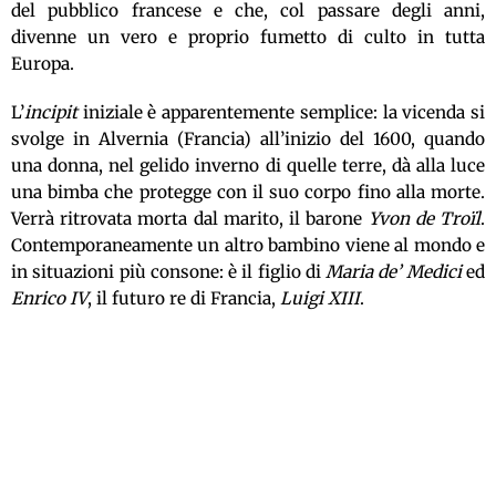
del pubblico francese e che, col passare degli anni,
divenne un vero e proprio fumetto di culto in tutta
Europa.
L’
incipit
iniziale è apparentemente semplice: la vicenda si
svolge in Alvernia (Francia) all’inizio del 1600, quando
una donna, nel gelido inverno di quelle terre, dà alla luce
una bimba che protegge con il suo corpo fino alla morte.
Verrà ritrovata morta dal marito, il barone
Yvon
de Troïl
.
Contemporaneamente un altro bambino viene al mondo e
in situazioni più consone: è il figlio di
Maria de’ Medici
ed
Enrico IV
, il futuro re di Francia,
Luigi XIII
.