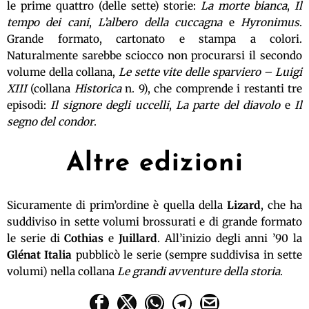
le prime quattro (delle sette) storie:
La morte bianca
,
Il
tempo dei cani
,
L’albero della cuccagna
e
Hyronimus
.
Grande formato, cartonato e stampa a colori.
Naturalmente sarebbe sciocco non procurarsi il secondo
volume della collana,
Le sette vite delle sparviero – Luigi
XIII
(collana
Historica
n. 9), che comprende i restanti tre
episodi:
Il signore degli uccelli
,
La parte del diavolo
e
Il
segno del condor
.
Altre edizioni
Sicuramente di prim’ordine è quella della
Lizard
, che ha
suddiviso in sette volumi brossurati e di grande formato
le serie di
Cothias
e
Juillard
. All’inizio degli anni ’90 la
Glénat Italia
pubblicò le serie (sempre suddivisa in sette
volumi) nella collana
Le grandi avventure della storia
.