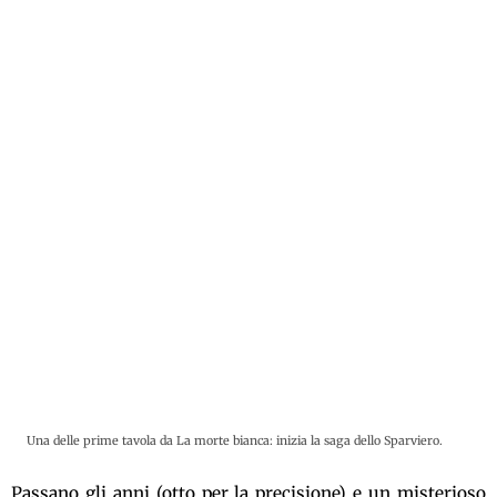
Una delle prime tavola da La morte bianca: inizia la saga dello Sparviero.
Passano gli anni (otto per la precisione) e un misterioso