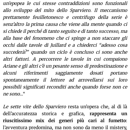
un’epopea le cui stesse contraddizioni sono funzionali
allo sviluppo del mito dello Sparviero. Il meccanismo
prettamente feuilletonesco e centrifugo della serie è
senz’altro la prima causa che viene alla mente quando ci
si chiede il perché di tanto seguito e di tanto successo, ma
alla base del fenomeno che ci spinge a non staccare gli
occhi dalle tavole di Juillard e a chiederci “adesso cosa
succederà?” quando un ciclo è concluso ci sono anche
altri fattori. A percorrere le tavole in cui compaiono
Ariane e gli altri c’è un pesante senso di predestinazione e
alcuni riferimenti saggiamente dosati portano
spontaneamente il lettore ad arrovellarsi sui loro
possibili significati reconditi anche quando forse non ce
ne sono…
“
Le sette vite dello Sparviero
resta un’opera che, al di là
dell’accuratezza storica e grafica,
rappresenta un
riuscitissimo mix dei generi più cari al fumetto
:
l’avventura predomina, ma non sono da meno il mistery,