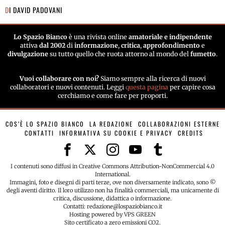
DI
DAVID PADOVANI
Lo Spazio Bianco
è una rivista online
amatoriale e indipendente
attiva
dal 2002
di
informazione
,
critica
,
approfondimento
e
divulgazione
su tutto quello che ruota attorno al mondo del
fumetto
.
Vuoi collaborare con noi?
Siamo sempre alla ricerca di nuovi
collaboratori e nuovi contenuti. Leggi
questa pagina
per capire cosa
cerchiamo e come fare per proporti.
COS’È LO SPAZIO BIANCO
LA REDAZIONE
COLLABORAZIONI ESTERNE
CONTATTI
INFORMATIVA SU COOKIE E PRIVACY
CREDITS
I contenuti sono diffusi in Creative Commons Attribution-NonCommercial 4.0
International.
Immagini, foto e disegni di parti terze, ove non diversamente indicato, sono ©
degli aventi diritto. Il loro utilizzo non ha finalità commerciali, ma unicamente di
critica, discussione, didattica o informazione.
Contatti: redazione@lospaziobianco.it
Hosting powered by VPS GREEN
Sito certificato a zero emissioni CO2.