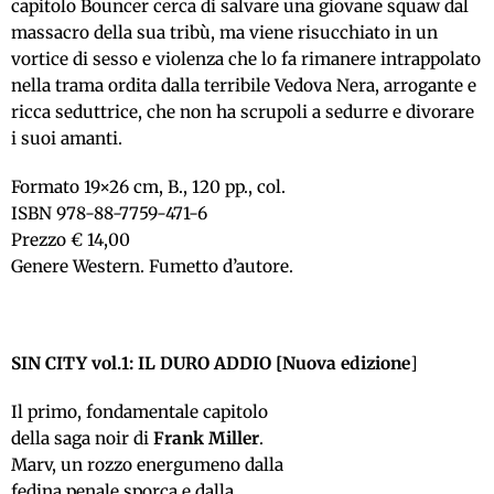
capitolo Bouncer cerca di salvare una giovane squaw dal
massacro della sua tribù, ma viene risucchiato in un
vortice di sesso e violenza che lo fa rimanere intrappolato
nella trama ordita dalla terribile Vedova Nera, arrogante e
ricca seduttrice, che non ha scrupoli a sedurre e divorare
i suoi amanti.
Formato 19×26 cm, B., 120 pp., col.
ISBN 978-88-7759-471-6
Prezzo € 14,00
Genere Western. Fumetto d’autore.
SIN CITY vol.1: IL DURO ADDIO [Nuova edizione
]
Il primo, fondamentale capitolo
della saga noir di
Frank Miller
.
Marv, un rozzo energumeno dalla
fedina penale sporca e dalla