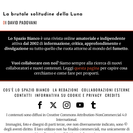
La brutale solitudine della Luna
DI
DAVID PADOVANI
Lo Spazio Bianco
è una rivista online
amatoriale e indipendente
attiva
dal 2002
di
informazione
,
critica
,
approfondimento
e
divulgazione
su tutto quello che ruota attorno al mondo del
fumetto
.
Vuoi collaborare con noi?
Siamo sempre alla ricerca di nuovi
collaboratori e nuovi contenuti. Leggi
questa pagina
per capire cosa
cerchiamo e come fare per proporti.
COS’È LO SPAZIO BIANCO
LA REDAZIONE
COLLABORAZIONI ESTERNE
CONTATTI
INFORMATIVA SU COOKIE E PRIVACY
CREDITS
I contenuti sono diffusi in Creative Commons Attribution-NonCommercial 4.0
International.
Immagini, foto e disegni di parti terze, ove non diversamente indicato, sono ©
degli aventi diritto. Il loro utilizzo non ha finalità commerciali, ma unicamente di