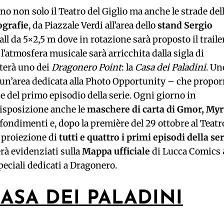
 non solo il Teatro del Giglio ma anche le strade del
ografie
, da Piazzale Verdi all’area dello
stand Sergio
l da 5×2,5 m dove in rotazione sarà proposto il trailer
l’atmosfera musicale sarà arricchita dalla sigla di
terà uno dei
Dragonero Point
: la
Casa dei Paladini
. Un
un’area dedicata alla Photo Opportunity – che propor
ne del primo episodio della serie. Ogni giorno in
disposizione anche le
maschere di carta di Gmor, My
fondimenti e, dopo la première del 29 ottobre al Teatr
a proiezione di
tutti e quattro i primi episodi della ser
rà evidenziati sulla
Mappa ufficiale
di Lucca Comics
speciali dedicati a Dragonero.
CASA DEI PALADINI