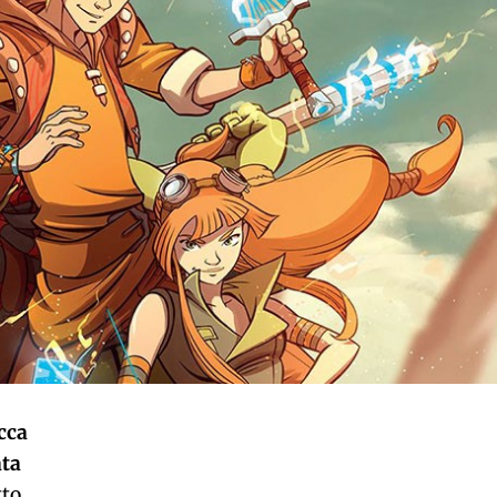
cca
ata
tto