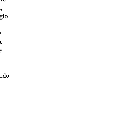
i
,
gio
e
re
e
ondo