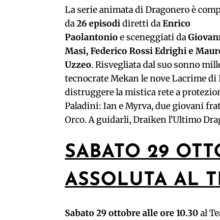
La serie animata di Dragonero è com
da
26 episodi
diretti da
Enrico
Paolantonio
e sceneggiati da
Giovan
Masi, Federico Rossi Edrighi e Maur
Uzzeo
. Risvegliata dal suo sonno mil
tecnocrate Mekan le nove Lacrime di D
distruggere la mistica rete a protezio
Paladini: Ian e Myrva, due giovani frat
Orco. A guidarli, Draiken l’Ultimo Drag
SABATO 29 OTT
ASSOLUTA AL T
Sabato 29 ottobre alle ore 10.30
al Te