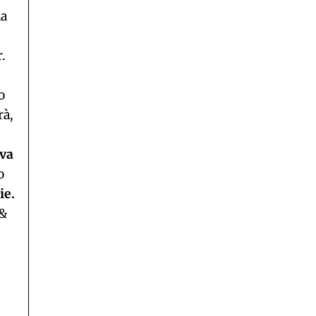
la
.
o
rà,
rva
o
ie.
 &