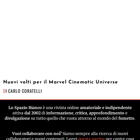
Nuovi volti per il Marvel Cinematic Universe
DI
CARLO CORATELLI
Lo Spazio Bianco
è una rivista online
amatoriale e indipendente
attiva
dal 2002
di
informazione
,
critica
,
approfondimento
e
divulgazione
su tutto quello che ruota attorno al mondo del
fumetto
.
Vuoi collaborare con noi?
Siamo sempre alla ricerca di nuovi
collaboratori e nuovi contenuti. Leggi
questa pagina
per capire cosa