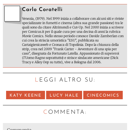
Carlo Coratelli
Venezia, (1979). Nel 1999 inizia a collaborare con alcuni siti e riviste
specializzate in fumetti e cinema (altra sua grande passione) tra le
quali sono da citare Altrimondi e Cut-Up. Nel 2000 inizia a scrivere
per Comicus.it per il quale cura per una decina di anni la rubrica
Movie Comics. Nello stesso periodo conosce Davide Zamberlan con
cui crea la striscia umoristica "ESU", pubblicata su
Cartaigienicaweb e Cronaca di Topolinia. Dopo la chiusura della
strip, crea nel 2009 "Frank Carter - Avventure di una spia per
caso", disegnata da Fortunato Latella. Appassionato di supereroi
(l'Uomo Ragno soprattutto) e strisce sindacate americane (Dick
Tracy e Alley Oop su tutte), vive a Bologna dal 2006.
LEGGI ALTRO SU:
KATY KEENE
LUCY HALE
CINECOMICS
C
OMMENTA: