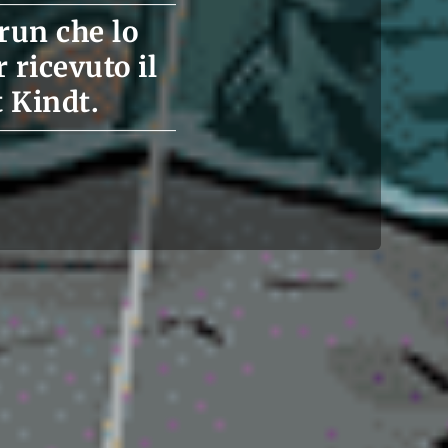
run che lo
 ricevuto il
t Kindt.