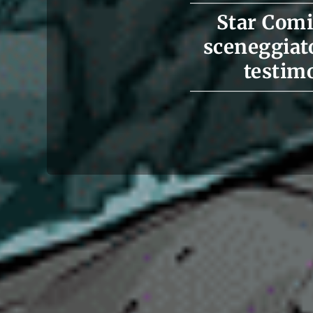
Star Comi
sceneggiato
testimo