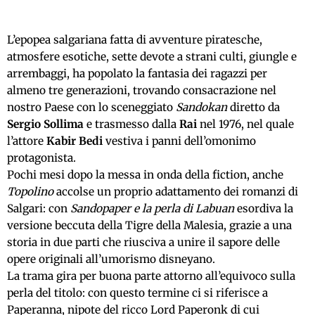
L’epopea salgariana fatta di avventure piratesche,
atmosfere esotiche, sette devote a strani culti, giungle e
arrembaggi, ha popolato la fantasia dei ragazzi per
almeno tre generazioni, trovando consacrazione nel
nostro Paese con lo sceneggiato
Sandokan
diretto da
Sergio Sollima
e trasmesso dalla
Rai
nel 1976, nel quale
l’attore
Kabir Bedi
vestiva i panni dell’omonimo
protagonista.
Pochi mesi dopo la messa in onda della fiction, anche
Topolino
accolse un proprio adattamento dei romanzi di
Salgari: con
Sandopaper e la perla di Labuan
esordiva la
versione beccuta della Tigre della Malesia, grazie a una
storia in due parti che riusciva a unire il sapore delle
opere originali all’umorismo disneyano.
La trama gira per buona parte attorno all’equivoco sulla
perla del titolo: con questo termine ci si riferisce a
Paperanna, nipote del ricco Lord Paperonk di cui