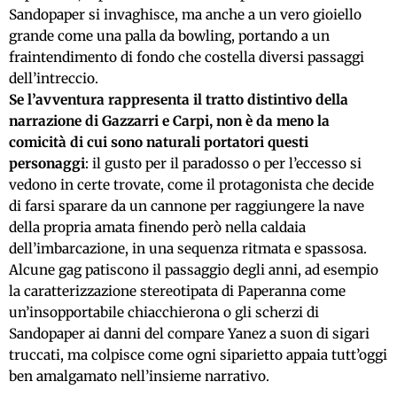
Sandopaper si invaghisce, ma anche a un vero gioiello
grande come una palla da bowling, portando a un
fraintendimento di fondo che costella diversi passaggi
dell’intreccio.
Se l’avventura rappresenta il tratto distintivo della
narrazione di Gazzarri e Carpi, non è da meno la
comicità di cui sono naturali portatori questi
personaggi
: il gusto per il paradosso o per l’eccesso si
vedono in certe trovate, come il protagonista che decide
di farsi sparare da un cannone per raggiungere la nave
della propria amata finendo però nella caldaia
dell’imbarcazione, in una sequenza ritmata e spassosa.
Alcune gag patiscono il passaggio degli anni, ad esempio
la caratterizzazione stereotipata di Paperanna come
un’insopportabile chiacchierona o gli scherzi di
Sandopaper ai danni del compare Yanez a suon di sigari
truccati, ma colpisce come ogni siparietto appaia tutt’oggi
ben amalgamato nell’insieme narrativo.