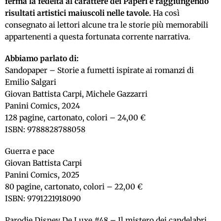
ferma la fedeltà al carattere dei Paperi e raggiungendo
risultati artistici maiuscoli nelle tavole.
Ha così
consegnato ai lettori alcune tra le storie più memorabili
appartenenti a questa fortunata corrente narrativa.
Abbiamo parlato di:
Sandopaper – Storie a fumetti ispirate ai romanzi di
Emilio Salgari
Giovan Battista Carpi, Michele Gazzarri
Panini Comics, 2024
128 pagine, cartonato, colori – 24,00 €
ISBN: 9788828788058
Guerra e pace
Giovan Battista Carpi
Panini Comics, 2025
80 pagine, cartonato, colori – 22,00 €
ISBN: 9791221918090
Parodie Disney De Luxe #48 – Il mistero dei candelabri