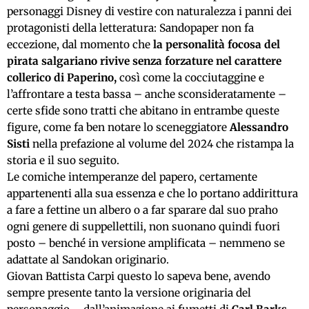
personaggi Disney di vestire con naturalezza i panni dei
protagonisti della letteratura: Sandopaper non fa
eccezione, dal momento che
la personalità focosa del
pirata salgariano rivive senza forzature nel carattere
collerico di Paperino,
così come la cocciutaggine e
l’affrontare a testa bassa – anche sconsideratamente –
certe sfide sono tratti che abitano in entrambe queste
figure, come fa ben notare lo sceneggiatore
Alessandro
Sisti
nella prefazione al volume del 2024 che ristampa la
storia e il suo seguito.
Le comiche intemperanze del papero, certamente
appartenenti alla sua essenza e che lo portano addirittura
a fare a fettine un albero o a far sparare dal suo praho
ogni genere di suppellettili, non suonano quindi fuori
posto – benché in versione amplificata – nemmeno se
adattate al Sandokan originario.
Giovan Battista Carpi questo lo sapeva bene, avendo
sempre presente tanto la versione originaria del