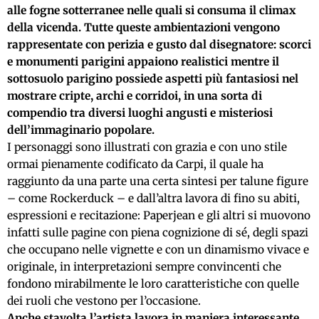
alle fogne sotterranee nelle quali si consuma il climax
della vicenda. Tutte queste ambientazioni vengono
rappresentate con perizia e gusto dal disegnatore: scorci
e monumenti parigini appaiono realistici mentre il
sottosuolo parigino possiede aspetti più fantasiosi nel
mostrare cripte, archi e corridoi, in una sorta di
compendio tra diversi luoghi angusti e misteriosi
dell’immaginario popolare.
I personaggi sono illustrati con grazia e con uno stile
ormai pienamente codificato da Carpi, il quale ha
raggiunto da una parte una certa sintesi per talune figure
– come Rockerduck – e dall’altra lavora di fino su abiti,
espressioni e recitazione: Paperjean e gli altri si muovono
infatti sulle pagine con piena cognizione di sé, degli spazi
che occupano nelle vignette e con un dinamismo vivace e
originale, in interpretazioni sempre convincenti che
fondono mirabilmente le loro caratteristiche con quelle
dei ruoli che vestono per l’occasione.
Anche stavolta l’artista lavora in maniera interessante