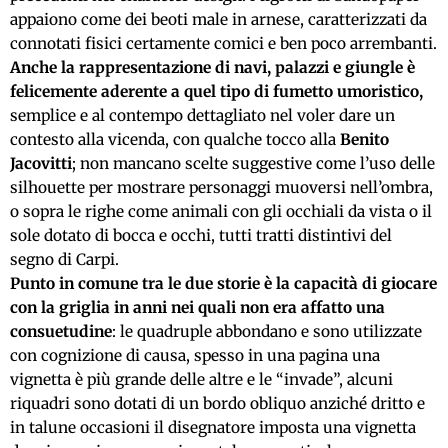
appaiono come dei beoti male in arnese, caratterizzati da
connotati fisici certamente comici e ben poco arrembanti.
Anche la rappresentazione di navi, palazzi e giungle è
felicemente aderente a quel tipo di fumetto umoristico,
semplice e al contempo dettagliato nel voler dare un
contesto alla vicenda, con qualche tocco alla
Benito
Jacovitti
; non mancano scelte suggestive come l’uso delle
silhouette per mostrare personaggi muoversi nell’ombra,
o sopra le righe come animali con gli occhiali da vista o il
sole dotato di bocca e occhi, tutti tratti distintivi del
segno di Carpi.
Punto in comune tra le due storie è la capacità di giocare
con la griglia in anni nei quali non era affatto una
consuetudine
: le quadruple abbondano e sono utilizzate
con cognizione di causa, spesso in una pagina una
vignetta è più grande delle altre e le “invade”, alcuni
riquadri sono dotati di un bordo obliquo anziché dritto e
in talune occasioni il disegnatore imposta una vignetta