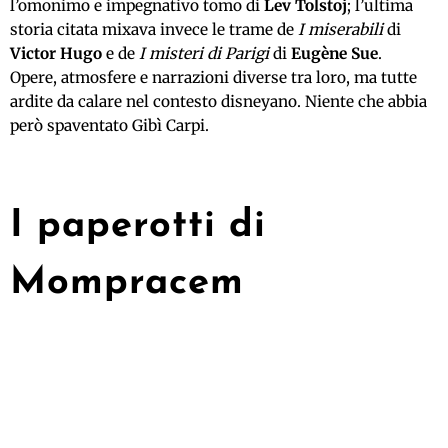
l’omonimo e impegnativo tomo di
Lev Tolstoj
; l’ultima
storia citata mixava invece le trame de
I miserabili
di
Victor Hugo
e de
I misteri di Parigi
di
Eugène Sue
.
Opere, atmosfere e narrazioni diverse tra loro, ma tutte
ardite da calare nel contesto disneyano. Niente che abbia
però spaventato Gibì Carpi.
I paperotti di
Mompracem