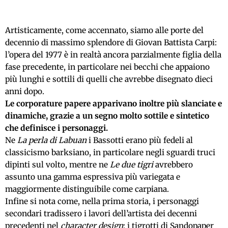
Artisticamente, come accennato, siamo alle porte del
decennio di massimo splendore di Giovan Battista Carpi:
l’opera del 1977 è in realtà ancora parzialmente figlia della
fase precedente, in particolare nei becchi che appaiono
più lunghi e sottili di quelli che avrebbe disegnato dieci
anni dopo.
Le corporature papere apparivano inoltre più slanciate e
dinamiche, grazie a un segno molto sottile e sintetico
che definisce i personaggi.
Ne
La perla di Labuan
i Bassotti erano più fedeli al
classicismo barksiano, in particolare negli sguardi truci
dipinti sul volto, mentre ne
Le due tigri
avrebbero
assunto una gamma espressiva più variegata e
maggiormente distinguibile come carpiana.
Infine si nota come, nella prima storia, i personaggi
secondari tradissero i lavori dell’artista dei decenni
precedenti nel
character design
: i tigrotti di Sandopaper