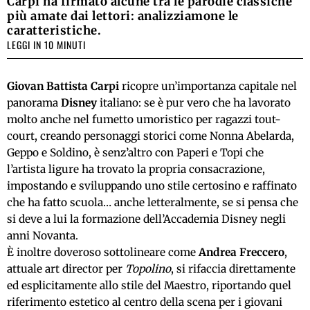
Carpi ha firmato alcune tra le parodie classiche
più amate dai lettori: analizziamone le
caratteristiche.
LEGGI IN 10 MINUTI
Giovan Battista Carpi
ricopre un’importanza capitale nel
panorama
Disney
italiano: se è pur vero che ha lavorato
molto anche nel fumetto umoristico per ragazzi tout-
court, creando personaggi storici come Nonna Abelarda,
Geppo e Soldino, è senz’altro con Paperi e Topi che
l’artista ligure ha trovato la propria consacrazione,
impostando e sviluppando uno stile certosino e raffinato
che ha fatto scuola… anche letteralmente, se si pensa che
si deve a lui la formazione dell’Accademia Disney negli
anni Novanta.
È inoltre doveroso sottolineare come
Andrea Freccero
,
attuale art director per
Topolino
, si rifaccia direttamente
ed esplicitamente allo stile del Maestro, riportando quel
riferimento estetico al centro della scena per i giovani