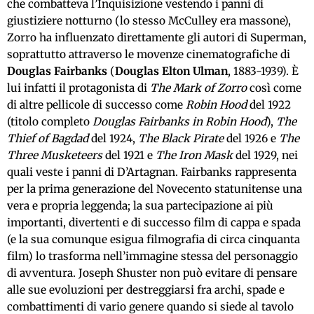
che combatteva l’Inquisizione vestendo i panni di
giustiziere notturno (lo stesso McCulley era massone),
Zorro ha influenzato direttamente gli autori di Superman,
soprattutto attraverso le movenze cinematografiche di
Douglas Fairbanks
(
Douglas Elton Ulman
, 1883-1939). È
lui infatti il protagonista di
The Mark of Zorro
così come
di altre pellicole di successo come
Robin Hood
del 1922
(titolo completo
Douglas Fairbanks in Robin Hood
),
The
Thief of Bagdad
del 1924,
The Black Pirate
del 1926 e
The
Three Musketeers
del 1921 e
The Iron Mask
del 1929, nei
quali veste i panni di D’Artagnan. Fairbanks rappresenta
per la prima generazione del Novecento statunitense una
vera e propria leggenda; la sua partecipazione ai più
importanti, divertenti e di successo film di cappa e spada
(e la sua comunque esigua filmografia di circa cinquanta
film) lo trasforma nell’immagine stessa del personaggio
di avventura. Joseph Shuster non può evitare di pensare
alle sue evoluzioni per destreggiarsi fra archi, spade e
combattimenti di vario genere quando si siede al tavolo