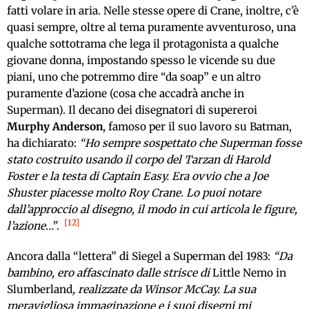
fatti volare in aria. Nelle stesse opere di Crane, inoltre, c’è
quasi sempre, oltre al tema puramente avventuroso, una
qualche sottotrama che lega il protagonista a qualche
giovane donna, impostando spesso le vicende su due
piani, uno che potremmo dire “da soap” e un altro
puramente d’azione (cosa che accadrà anche in
Superman). Il decano dei disegnatori di supereroi
Murphy Anderson
, famoso per il suo lavoro su Batman,
ha dichiarato:
“Ho sempre sospettato che Superman fosse
stato costruito usando il corpo del Tarzan di Harold
Foster e la testa di Captain Easy. Era ovvio che a Joe
Shuster piacesse molto Roy Crane. Lo puoi notare
dall’approccio al disegno, il modo in cui articola le figure,
12
l’azione…”
.
Ancora dalla “lettera” di Siegel a Superman del 1983:
“Da
bambino, ero affascinato dalle strisce di
Little Nemo in
Slumberland
, realizzate da
Winsor McCay. La sua
meravigliosa immaginazione e i suoi disegni mi