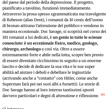
del paese dal periodo della depressione. Il progetto,
pianificato a tavolino, funzionò immediatamente.
Attraverso la prosa spesso sgrammaticata ma travolgente
di Robeson (alias Dent), i romanzi da 10 cents dell’uomo
di bronzo attirano l’attenzione del pubblico e vendono in
maniera eccezionale. Doc Savage, si scoprirà nel corso dei
181 romanzi a lui dedicati, è
un genio in tutte le scienze
conosciute: è un eccezionale fisico, medico, geologo,
chirurgo, archeologo
e così via. Oltre a essere
estremamente forte e abile nella lotta, scopre ben presto
di essere diventato ricchissimo in seguito a un enorme
lascito e decide di dedicare la sua vita e le sue super
abilità ad aiutare i deboli e debellare le ingiustizie
(arrivando anche a “contatto” con Hitler, come anche
Superman farà poi nei suoi albi a fumetti). Le storie di
Doc Savage hanno al loro interno tantissimi spunti
8
davvero particolari e degni di attenzione e riflessione.