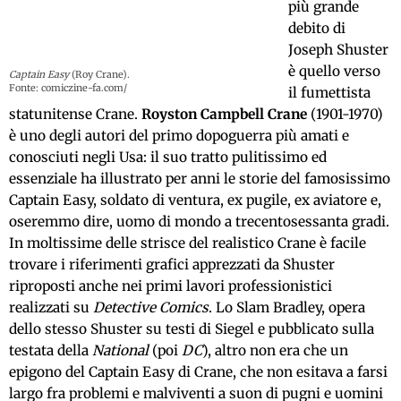
più grande
debito di
Joseph Shuster
è quello verso
Captain Easy
(Roy Crane).
Fonte: comiczine-fa.com/
il fumettista
statunitense Crane.
Royston Campbell Crane
(1901-1970)
è uno degli autori del primo dopoguerra più amati e
conosciuti negli Usa: il suo tratto pulitissimo ed
essenziale ha illustrato per anni le storie del famosissimo
Captain Easy, soldato di ventura, ex pugile, ex aviatore e,
oseremmo dire, uomo di mondo a trecentosessanta gradi.
In moltissime delle strisce del realistico Crane è facile
trovare i riferimenti grafici apprezzati da Shuster
riproposti anche nei primi lavori professionistici
realizzati su
Detective Comics
. Lo Slam Bradley, opera
dello stesso Shuster su testi di Siegel e pubblicato sulla
testata della
National
(poi
DC
), altro non era che un
epigono del Captain Easy di Crane, che non esitava a farsi
largo fra problemi e malviventi a suon di pugni e uomini