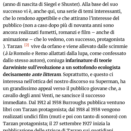
(anno di nascita di Siegel e Shuster). Alla base del suo
successo vi è, anche qui, una serie di temi interessanti,
che lo rendono appetibile e che attirano l’interesse del
pubblico (non a caso dopo più di novanta anni sono
ancora realizzati fumetti, romanzi e film – anche di
animazione – che lo vedono, con successo, protagonista
2
). Tarzan
vive da orfano e viene allevato dalle scimmie
(
à la
Romolo e Remo allattati dalla lupa, come confessato
dallo stesso autore), coniuga
infarinature di teorie
darwiniste sull’evoluzione a un sottofondo ecologista
decisamente
ante litteram
. Soprattutto, e questo ci
interessa nell’ottica del nostro discorso su Superman, ha
un grandissimo appeal verso il pubblico giovane che, a
cavallo degli anni Venti, ne sancisce il successo
immediato. Dal 1912 al 1938 Burroughs pubblica ventuno
libri con Tarzan protagonista; dal 1918 al 1938 vengono
realizzati undici film (muti e poi con tanto di sonoro) con
Tarzan protagonista; il 27 settembre 1927 inizia la
pubblicazione delle strisce di Tarzan sui quotidiani