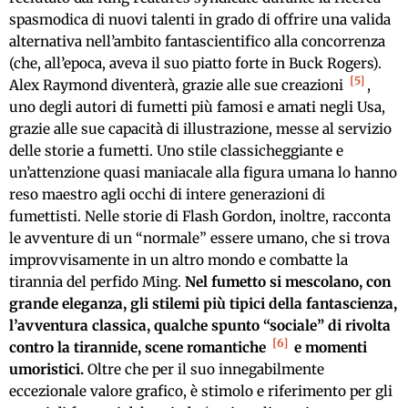
spasmodica di nuovi talenti in grado di offrire una valida
alternativa nell’ambito fantascientifico alla concorrenza
(che, all’epoca, aveva il suo piatto forte in Buck Rogers).
5
Alex Raymond diventerà, grazie alle sue creazioni
,
uno degli autori di fumetti più famosi e amati negli Usa,
grazie alle sue capacità di illustrazione, messe al servizio
delle storie a fumetti. Uno stile classicheggiante e
un’attenzione quasi maniacale alla figura umana lo hanno
reso maestro agli occhi di intere generazioni di
fumettisti. Nelle storie di Flash Gordon, inoltre, racconta
le avventure di un “normale” essere umano, che si trova
improvvisamente in un altro mondo e combatte la
tirannia del perfido Ming.
Nel fumetto si mescolano, con
grande eleganza, gli stilemi più tipici della fantascienza,
l’avventura classica, qualche spunto “sociale” di rivolta
6
contro la tirannide, scene romantiche
e momenti
umoristici.
Oltre che per il suo innegabilmente
eccezionale valore grafico, è stimolo e riferimento per gli