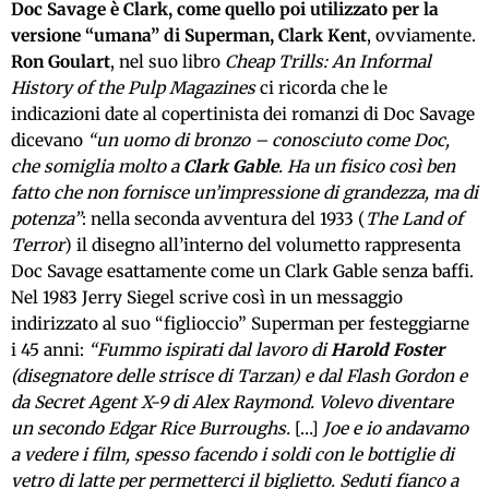
Doc Savage è Clark, come quello poi utilizzato per la
versione “umana” di Superman, Clark Kent
, ovviamente.
Ron Goulart
, nel suo libro
Cheap Trills: An Informal
History of the Pulp Magazines
ci ricorda che le
indicazioni date al copertinista dei romanzi di Doc Savage
dicevano
“un uomo di bronzo – conosciuto come Doc,
che somiglia molto a
Clark Gable
. Ha un fisico così ben
fatto che non fornisce un’impressione di grandezza, ma di
potenza”
: nella seconda avventura del 1933 (
The Land of
Terror
) il disegno all’interno del volumetto rappresenta
Doc Savage esattamente come un Clark Gable senza baffi.
Nel 1983 Jerry Siegel scrive così in un messaggio
indirizzato al suo “figlioccio” Superman per festeggiarne
i 45 anni:
“Fummo ispirati dal lavoro di
Harold Foster
(disegnatore delle strisce di Tarzan) e dal Flash Gordon e
da Secret Agent X-9 di Alex Raymond. Volevo diventare
un secondo Edgar Rice Burroughs.
[…]
Joe e io andavamo
a vedere i film, spesso facendo i soldi con le bottiglie di
vetro di latte per permetterci il biglietto. Seduti fianco a