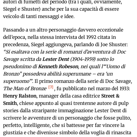
autori di fumetti del periodo (tra i quali, ovviamente,
Siegel e Shuster) anche per la sua capacità di essere
veicolo di tanti messaggi e idee.
Passando a un altro personaggio davvero eccezionale
dell’epoca, nella stessa intervista del 1992 citata in
precedenza, Siegel aggiungeva, parlando di Joe Shuster:
“Si esaltava con la serie di romanzi d’avventura di Doc
Savage scritta da
Lester Dent
(1904-1959) sotto lo
pseudonimo di
Kenneth Robeson
, nei quali l
‘“
Uomo di
Bronzo” possedeva abilità superumane – era ‘un
superuomo’”
. Il primo romanzo della serie di Doc Savage,
7
The Man of Bronze
, fu pubblicato nel marzo del 1933:
Henry Ralston
, manager della casa editrice
Street &
Smith
, chiese appunto al quasi trentenne autore di pulp
stories dalla straripante immaginazione Lester Dent di
scrivere le avventure di un personaggio che fosse pulito,
perfetto, intelligente, che si battesse per far vincere la
giustizia e che divenisse simbolo della voglia di rinascita