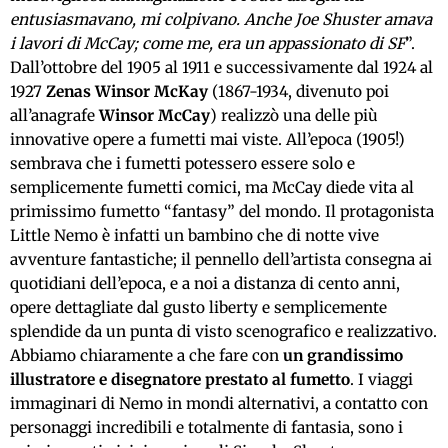
entusiasmavano, mi colpivano. Anche Joe Shuster amava
i lavori di McCay; come me, era un appassionato di SF
”.
Dall’ottobre del 1905 al 1911 e successivamente dal 1924 al
1927
Zenas Winsor McKay
(1867-1934, divenuto poi
all’anagrafe
Winsor McCay
) realizzò una delle più
innovative opere a fumetti mai viste. All’epoca (1905!)
sembrava che i fumetti potessero essere solo e
semplicemente fumetti comici, ma McCay diede vita al
primissimo fumetto “fantasy” del mondo. Il protagonista
Little Nemo è infatti un bambino che di notte vive
avventure fantastiche; il pennello dell’artista consegna ai
quotidiani dell’epoca, e a noi a distanza di cento anni,
opere dettagliate dal gusto liberty e semplicemente
splendide da un punta di visto scenografico e realizzativo.
Abbiamo chiaramente a che fare con
un grandissimo
illustratore e disegnatore prestato al fumetto
. I viaggi
immaginari di Nemo in mondi alternativi, a contatto con
personaggi incredibili e totalmente di fantasia, sono i