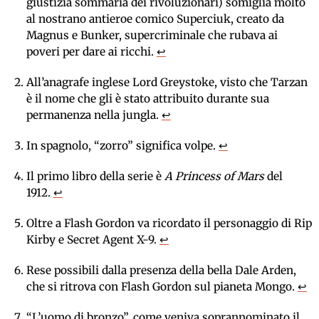
giustizia sommaria dei rivoluzionari) somiglia molto
al nostrano antieroe comico Superciuk, creato da
Magnus e Bunker, supercriminale che rubava ai
poveri per dare ai ricchi.
↩
All’anagrafe inglese Lord Greystoke, visto che Tarzan
è il nome che gli è stato attribuito durante sua
permanenza nella jungla.
↩
In spagnolo, “zorro” significa volpe.
↩
Il primo libro della serie è
A Princess of Mars
del
1912.
↩
Oltre a Flash Gordon va ricordato il personaggio di Rip
Kirby e Secret Agent X-9.
↩
Rese possibili dalla presenza della bella Dale Arden,
che si ritrova con Flash Gordon sul pianeta Mongo.
↩
“L’uomo di bronzo”, come veniva soprannominato il