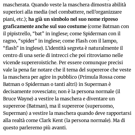
mascherata. Quando veste la maschera dimostra abilità
superiori alla media (nel combattere, nell’organizzare
piani, etc.);
ha già un simbolo nel suo nome ripreso
graficamente anche sul suo costume
(come Batman con
il pipistrello, “bat” in inglese; come Spiderman con il
ragno, “spider” in inglese; come Flash con il lampo,
“flash” in inglese). L’identità segreta è naturalmente il
centro di una serie di intrecci che poi ritroviamo nelle
vicende supereroistiche. Per essere comunque precisi
vale la pena far notare che il tema del supereroe che veste
la maschera per agire in pubblico (Primula Rossa come
Batman o Spiderman o tanti altri) in Superman è
decisamente rovesciato; non è la persona normale (il
Bruce Wayne) a vestire la maschera e diventare un
supereroe (Batman), ma il supereroe (superuomo,
Superman) a vestire la maschera quando deve rapportarsi
alla realtà come Clark Kent (la persona normale). Ma di
questo parleremo più avanti.