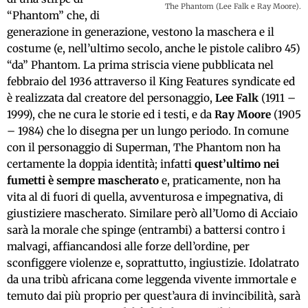
The Phantom (Lee Falk e Ray Moore).
“Phantom” che, di
generazione in generazione, vestono la maschera e il
costume (e, nell’ultimo secolo, anche le pistole calibro 45)
“da” Phantom. La prima striscia viene pubblicata nel
febbraio del 1936 attraverso il King Features syndicate ed
è realizzata dal creatore del personaggio,
Lee Falk
(1911 –
1999), che ne cura le storie ed i testi, e da
Ray Moore
(1905
– 1984) che lo disegna per un lungo periodo. In comune
con il personaggio di Superman, The Phantom non ha
certamente la doppia identità; infatti
quest’ultimo nei
fumetti è sempre mascherato
e, praticamente, non ha
vita al di fuori di quella, avventurosa e impegnativa, di
giustiziere mascherato. Similare però all’Uomo di Acciaio
sarà la morale che spinge (entrambi) a battersi contro i
malvagi, affiancandosi alle forze dell’ordine, per
sconfiggere violenze e, soprattutto, ingiustizie. Idolatrato
da una tribù africana come leggenda vivente immortale e
temuto dai più proprio per quest’aura di invincibilità, sarà