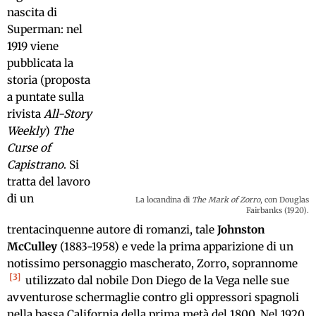
nascita di
Superman: nel
1919 viene
pubblicata la
storia (proposta
a puntate sulla
rivista
All-Story
Weekly
)
The
Curse of
Capistrano
. Si
tratta del lavoro
di un
La locandina di
The Mark of Zorro
, con Douglas
Fairbanks (1920).
trentacinquenne autore di romanzi, tale
Johnston
McCulley
(1883-1958) e vede la prima apparizione di un
notissimo personaggio mascherato, Zorro, soprannome
3
utilizzato dal nobile Don Diego de la Vega nelle sue
avventurose schermaglie contro gli oppressori spagnoli
nella bassa California della prima metà del 1800. Nel 1920,