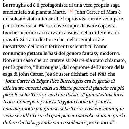
Burroughs ed è il protagonista di una vera propria saga
4
ambientata sul pianeta Marte.
John Carter of Mars è
un soldato statunitense che improvvisamente scompare
per ritrovarsi su Marte, dove scopre di avere capacità
fisiche superiori ai marziani a causa della differenza di
gravità. Si tratta di storie che, nella semplicità e
inesattezza dei loro riferimenti scientifici,
hanno
comunque gettato le basi del genere fantasy modern
o.
Non è un caso che un cratere su Marte sia stato chiamato,
per l’appunto, “Burroughs”, dal cognome dell’autore della
saga di John Carter. Joe Shuster dichiarò nel 1983 che
“John Carter di Edgar Rice Burroughs era in grado di
effettuare enormi balzi su Marte perché il pianeta era più
piccolo della Terra, e così era dotato di grandissima forza
fisica. Concepii il pianeta Krypton come un pianeta
enorme, molto più grande della Terra, così che chiunque
venisse sulla Terra da quel pianeta sarebbe stato in grado
di fare dei balzi grandissimi e sollevare pesi enormi”
.