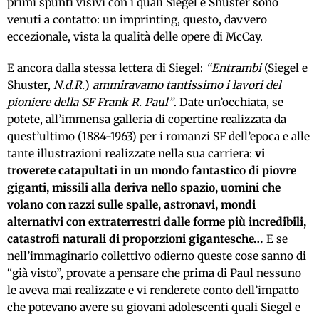
primi spunti visivi con i quali Siegel e Shuster sono
venuti a contatto: un imprinting, questo, davvero
eccezionale, vista la qualità delle opere di McCay.
E ancora dalla stessa lettera di Siegel:
“Entrambi
(Siegel e
Shuster,
N.d.R.
)
ammiravamo tantissimo i lavori del
pioniere della SF Frank R. Paul”
. Date un’occhiata, se
potete, all’immensa galleria di copertine realizzata da
quest’ultimo (1884-1963) per i romanzi SF dell’epoca e alle
tante illustrazioni realizzate nella sua carriera:
vi
troverete catapultati in un mondo fantastico di piovre
giganti, missili alla deriva nello spazio, uomini che
volano con razzi sulle spalle, astronavi, mondi
alternativi con extraterrestri dalle forme più incredibili,
catastrofi naturali di proporzioni gigantesche…
E se
nell’immaginario collettivo odierno queste cose sanno di
“già visto”, provate a pensare che prima di Paul nessuno
le aveva mai realizzate e vi renderete conto dell’impatto
che potevano avere su giovani adolescenti quali Siegel e