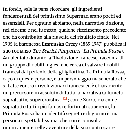
In fondo, vale la pena ricordare, gli ingredienti
fondamentali del primissimo Superman erano pochi ed
essenziali. Per ognuno abbiamo, nella narrativa d’azione,
nel cinema e nel fumetto, qualche riferimento precedente
che ha contribuito alla riuscita del risultato finale. Nel
1905 la baronessa
Emmuska Orczy
(1865-1947) pubblica il
suo romanzo
The Scarlet Pimpernel
(
La Primula Rossa
).
Ambientato durante la Rivoluzione francese, racconta di
un gruppo di nobili inglesi che cerca di salvare i nobili
francesi dal pericolo della ghigliottina. La Primula Rossa,
capo di queste persone, è un personaggio mascherato che
si batte contro i rivoluzionari francesi ed è chiaramente
un precursore in assoluto di tutta la narrativa (a fumetti
1
soprattutto) supereroistica
; come Zorro, ma come
sopratutto tutti i più famosi e fortunati supereroi, la
Primula Rossa ha un’identità segreta e di giorno è una
persona rispettabilissima, che non è coinvolta
minimamente nelle avventure della sua controparte