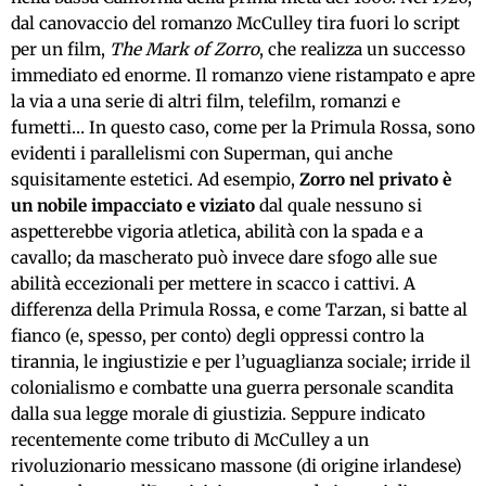
dal canovaccio del romanzo McCulley tira fuori lo script
per un film,
The Mark of Zorro
, che realizza un successo
immediato ed enorme. Il romanzo viene ristampato e apre
la via a una serie di altri film, telefilm, romanzi e
fumetti… In questo caso, come per la Primula Rossa, sono
evidenti i parallelismi con Superman, qui anche
squisitamente estetici. Ad esempio,
Zorro nel privato è
un nobile impacciato e viziato
dal quale nessuno si
aspetterebbe vigoria atletica, abilità con la spada e a
cavallo; da mascherato può invece dare sfogo alle sue
abilità eccezionali per mettere in scacco i cattivi. A
differenza della Primula Rossa, e come Tarzan, si batte al
fianco (e, spesso, per conto) degli oppressi contro la
tirannia, le ingiustizie e per l’uguaglianza sociale; irride il
colonialismo e combatte una guerra personale scandita
dalla sua legge morale di giustizia. Seppure indicato
recentemente come tributo di McCulley a un
rivoluzionario messicano massone (di origine irlandese)