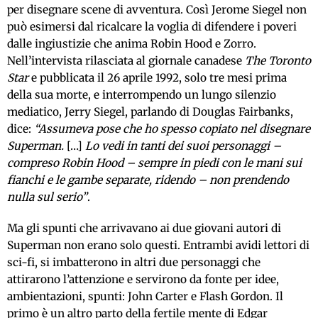
per disegnare scene di avventura. Così Jerome Siegel non
può esimersi dal ricalcare la voglia di difendere i poveri
dalle ingiustizie che anima Robin Hood e Zorro.
Nell’intervista rilasciata al giornale canadese
The Toronto
Star
e pubblicata il 26 aprile 1992, solo tre mesi prima
della sua morte, e interrompendo un lungo silenzio
mediatico, Jerry Siegel, parlando di Douglas Fairbanks,
dice:
“Assumeva pose che ho spesso copiato nel disegnare
Superman.
[…]
Lo vedi in tanti dei suoi personaggi –
compreso Robin Hood – sempre in piedi con le mani sui
fianchi e le gambe separate, ridendo – non prendendo
nulla sul serio”
.
Ma gli spunti che arrivavano ai due giovani autori di
Superman non erano solo questi. Entrambi avidi lettori di
sci-fi, si imbatterono in altri due personaggi che
attirarono l’attenzione e servirono da fonte per idee,
ambientazioni, spunti: John Carter e Flash Gordon. Il
primo è un altro parto della fertile mente di Edgar