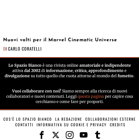
Nuovi volti per il Marvel Cinematic Universe
DI
CARLO CORATELLI
Lo Spazio Bianco
è una rivista online
amatoriale e indipendente
attiva
dal 2002
di
informazione
,
critica
,
approfondimento
e
divulgazione
su tutto quello che ruota attorno al mondo del
fumetto
.
Vuoi collaborare con noi?
Siamo sempre alla ricerca di nuovi
collaboratori e nuovi contenuti. Leggi
questa pagina
per capire cosa
cerchiamo e come fare per proporti.
COS’È LO SPAZIO BIANCO
LA REDAZIONE
COLLABORAZIONI ESTERNE
CONTATTI
INFORMATIVA SU COOKIE E PRIVACY
CREDITS