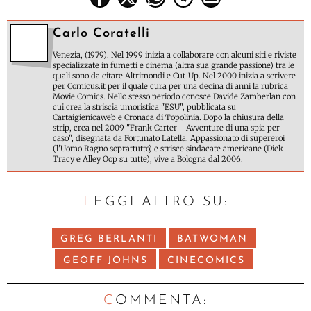
Carlo Coratelli
Venezia, (1979). Nel 1999 inizia a collaborare con alcuni siti e riviste
specializzate in fumetti e cinema (altra sua grande passione) tra le
quali sono da citare Altrimondi e Cut-Up. Nel 2000 inizia a scrivere
per Comicus.it per il quale cura per una decina di anni la rubrica
Movie Comics. Nello stesso periodo conosce Davide Zamberlan con
cui crea la striscia umoristica "ESU", pubblicata su
Cartaigienicaweb e Cronaca di Topolinia. Dopo la chiusura della
strip, crea nel 2009 "Frank Carter - Avventure di una spia per
caso", disegnata da Fortunato Latella. Appassionato di supereroi
(l'Uomo Ragno soprattutto) e strisce sindacate americane (Dick
Tracy e Alley Oop su tutte), vive a Bologna dal 2006.
LEGGI ALTRO SU:
GREG BERLANTI
BATWOMAN
GEOFF JOHNS
CINECOMICS
C
OMMENTA: