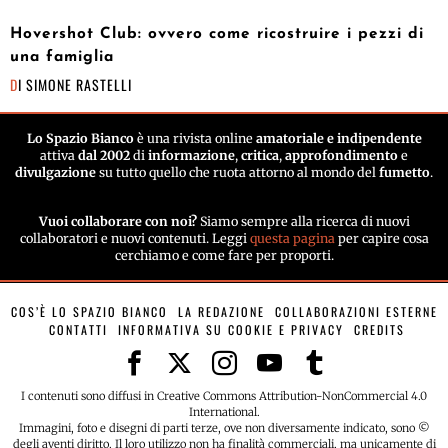
Hovershot Club: ovvero come ricostruire i pezzi di
una famiglia
DI
SIMONE RASTELLI
Lo Spazio Bianco
è una rivista online
amatoriale e indipendente
attiva
dal 2002
di
informazione
,
critica
,
approfondimento
e
divulgazione
su tutto quello che ruota attorno al mondo del
fumetto
.
Vuoi collaborare con noi?
Siamo sempre alla ricerca di nuovi
collaboratori e nuovi contenuti. Leggi
questa pagina
per capire cosa
cerchiamo e come fare per proporti.
COS’È LO SPAZIO BIANCO
LA REDAZIONE
COLLABORAZIONI ESTERNE
CONTATTI
INFORMATIVA SU COOKIE E PRIVACY
CREDITS
I contenuti sono diffusi in Creative Commons Attribution-NonCommercial 4.0
International.
Immagini, foto e disegni di parti terze, ove non diversamente indicato, sono ©
degli aventi diritto. Il loro utilizzo non ha finalità commerciali, ma unicamente di