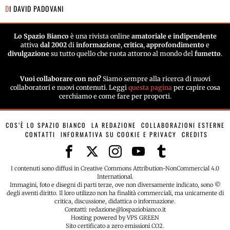
DI
DAVID PADOVANI
Lo Spazio Bianco
è una rivista online
amatoriale e indipendente
attiva
dal 2002
di
informazione
,
critica
,
approfondimento
e
divulgazione
su tutto quello che ruota attorno al mondo del
fumetto
.
Vuoi collaborare con noi?
Siamo sempre alla ricerca di nuovi
collaboratori e nuovi contenuti. Leggi
questa pagina
per capire cosa
cerchiamo e come fare per proporti.
COS’È LO SPAZIO BIANCO
LA REDAZIONE
COLLABORAZIONI ESTERNE
CONTATTI
INFORMATIVA SU COOKIE E PRIVACY
CREDITS
I contenuti sono diffusi in Creative Commons Attribution-NonCommercial 4.0
International.
Immagini, foto e disegni di parti terze, ove non diversamente indicato, sono ©
degli aventi diritto. Il loro utilizzo non ha finalità commerciali, ma unicamente di
critica, discussione, didattica o informazione.
Contatti: redazione@lospaziobianco.it
Hosting powered by VPS GREEN
Sito certificato a zero emissioni CO2.