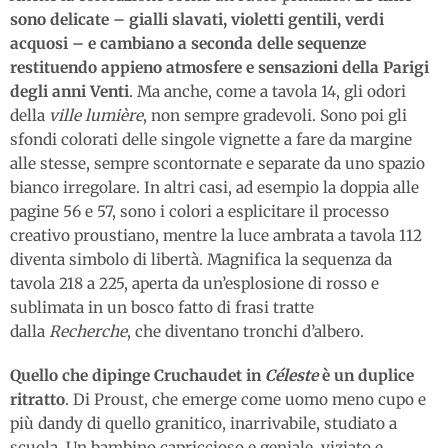
sono delicate – gialli slavati, violetti gentili, verdi
acquosi – e cambiano a seconda delle sequenze
restituendo appieno atmosfere e sensazioni della Parigi
degli anni Venti
. Ma anche, come a tavola 14, gli odori
della
ville lumière
, non sempre gradevoli. Sono poi gli
sfondi colorati delle singole vignette a fare da margine
alle stesse, sempre scontornate e separate da uno spazio
bianco irregolare. In altri casi, ad esempio la doppia alle
pagine 56 e 57, sono i colori a esplicitare il processo
creativo proustiano, mentre la luce ambrata a tavola 112
diventa simbolo di libertà. Magnifica la sequenza da
tavola 218 a 225, aperta da un’esplosione di rosso e
sublimata in un bosco fatto di frasi tratte
dalla
Recherche
, che diventano tronchi d’albero.
Quello che dipinge Cruchaudet in
Céleste
è un duplice
ritratto
. Di Proust, che emerge come uomo meno cupo e
più dandy di quello granitico, inarrivabile, studiato a
scuola. Un bambino capriccioso e geniale, viziato e