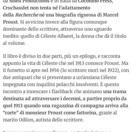
da
Soleil Productions
e in Italia da
Coconino Press
,
Cruchaudet non tenta né l’adattamento
della
Recherche
né una biografia rigorosa di Marcel
Proust
. Si avvicina invece alla figura comunque
dominante dello scrittore, attraverso uno sguardo
inedito: quello di Céleste Albaret, la donna che dà il titolo
al volume.
Il libro è diviso in due parti, più un epilogo, e racconta
appunto la vita di Céleste che nel 1913 conosce Proust. Ma
il fumetto si apre nel 1956 (lo scrittore morì nel 1922), con
due antiquari che si presentano a un’anziana Céleste
impegnata con inquilini polacchi insolventi. È questo
incontro a innescare i flashback che animano
una trama
destinata ad attraversare i decenni, a partire proprio da
quel 1913 quando una ragazzina di campagna arriva alla
“corte” di monsieur Proust come fattorina
, grazie al
marito Odilon, autista dello scrittore.