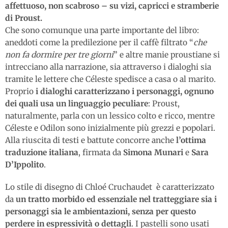
affettuoso, non scabroso – su vizi, capricci e stramberie
di Proust.
Che sono comunque una parte importante del libro:
aneddoti come la predilezione per il caffè filtrato “
che
non fa dormire per tre giorni
” e altre manie proustiane si
intrecciano alla narrazione, sia attraverso i dialoghi sia
tramite le lettere che Céleste spedisce a casa o al marito.
Proprio
i dialoghi caratterizzano i personaggi, ognuno
dei quali usa un linguaggio peculiare
: Proust,
naturalmente, parla con un lessico colto e ricco, mentre
Céleste e Odilon sono inizialmente più grezzi e popolari.
Alla riuscita di testi e battute concorre anche
l’ottima
traduzione italiana
, firmata da
Simona Munari
e
Sara
D’Ippolito
.
Lo stile di disegno di Chloé Cruchaudet è caratterizzato
da
un tratto morbido ed essenziale nel tratteggiare sia i
personaggi sia le ambientazioni, senza per questo
perdere in espressività o dettagli
. I pastelli sono usati