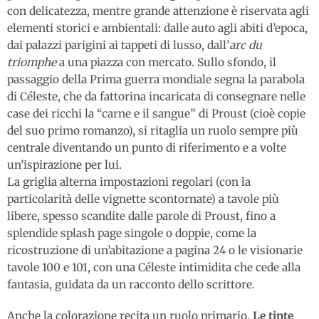
con delicatezza, mentre grande attenzione è riservata agli
elementi storici e ambientali: dalle auto agli abiti d’epoca,
dai palazzi parigini ai tappeti di lusso, dall’
arc du
triomphe
a una piazza con mercato. Sullo sfondo, il
passaggio della Prima guerra mondiale segna la parabola
di Céleste, che da fattorina incaricata di consegnare nelle
case dei ricchi la “carne e il sangue” di Proust (cioè copie
del suo primo romanzo), si ritaglia un ruolo sempre più
centrale diventando un punto di riferimento e a volte
un’ispirazione per lui.
La griglia alterna impostazioni regolari (con la
particolarità delle vignette scontornate) a tavole più
libere, spesso scandite dalle parole di Proust, fino a
splendide splash page singole o doppie, come la
ricostruzione di un’abitazione a pagina 24 o le visionarie
tavole 100 e 101, con una Céleste intimidita che cede alla
fantasia, guidata da un racconto dello scrittore.
Anche la colorazione recita un ruolo primario.
Le tinte